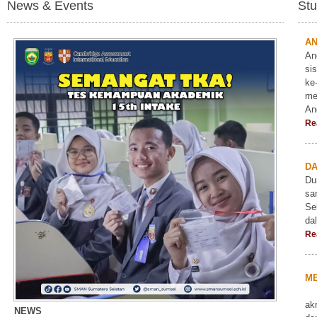
News & Events
Stu
A
An
si
ke
me
An
Re
D
Du
sa
Sel
da
Re
ME
Me
ak
NEWS