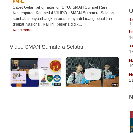
RAIH...
Sabet Gelar Kehormatan di ISPO, SMAN Sumsel Raih
U
Kesempatan Kompetisi VILIPO SMAN Sumatera Selatan
kembali menyumbangkan prestasinya di bidang penelitian
T
1 
tingkat Nasional. Kali ini, peserta didik...
Read more
Is
16
Video SMAN Sumatera Selatan
Ta
17
Ha
19
Ha
21
N