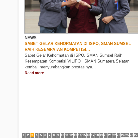
NEWS
SABET GELAR KEHORMATAN DI ISPO, SMAN SUMSEL
RAIH KESEMPATAN KOMPETISI...
Sabet Gelar Kehormatan di ISPO, SMAN Sumsel Raih
Kesempatan Kompetisi VILIPO SMAN Sumatera Selatan
kembali menyumbangkan prestasinya...
Read more
1
2
3
4
5
6
7
8
9
10
11
12
13
14
15
16
17
18
19
20
21
22
23
24
25
26
27