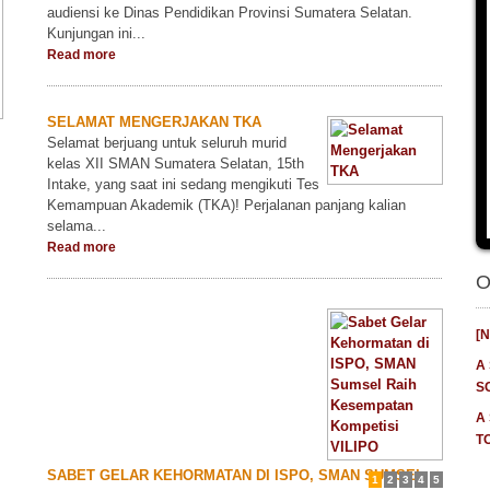
audiensi ke Dinas Pendidikan Provinsi Sumatera Selatan.
Kunjungan ini...
Read more
SELAMAT MENGERJAKAN TKA
Selamat berjuang untuk seluruh murid
kelas XII SMAN Sumatera Selatan, 15th
Intake, yang saat ini sedang mengikuti Tes
Kemampuan Akademik (TKA)! Perjalanan panjang kalian
selama...
Read more
O
[
A
S
A
T
SABET GELAR KEHORMATAN DI ISPO, SMAN SUMSEL
1
2
3
4
5