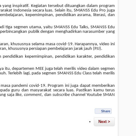
 yang inspiratif. Kegiatan tersebut dituangkan dalam program
akat Indonesia secara luas. Selain itu, SMANSS Edu Pro juga
belajaran, kepemimpinan, pendidikan asrama, literasi, dan
adi tiga segmen utama, yaitu SMANSS Edu Talk
s
, SMANSS Edu
iperbincangkan publik dengan menghadirkan narasumber yang
jaran
, khususnya selama masa covid-19. Harapannya, video ini
ran
, khususnya persiapan pembelajaran jarak jauh (PJJ).
 pendidikan kepemimpinan, pendidikan karakter, pendidikan
a itu, departemen MEE juga telah merilis video dalam segmen
uh. Terlebih lagi, pada segmen SMANSS Edu Class telah merilis
masa pandemi covid-19. Program ini juga dapat memberikan
ada guru dan masyarakat secara luas. Pastikan kamu terus
ung saja
like, comment
, dan
subscribe
channel Youtube SMAN
Share
Next >