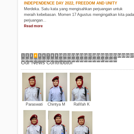
INDEPENDENCE DAY 2022, FREEDOM AND UNITY
Merdeka. Satu kata yang mengisahkan perjuangan untuk
meraih kebebasan. Momen 17 Agustus mengingatkan kita pada
perjuangan...
Read more
1
2
3
4
5
6
7
8
9
10
11
12
13
14
15
16
17
18
19
20
21
22
23
24
25
26
27
28
29
30
31
32
33
34
35
36
37
38
39
40
41
42
43
44
45
46
47
48
49
50
Our News Contributor
Paraswati Chintya M Rafifah K