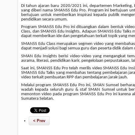
Di tahun ajaran baru 2020/2021 ini, departemen Marketing, E
yang diberi nama SMANSS Edu Pro. Program ini bertujuan unt
bertujuan untuk memberikan inspirasi kepada publik menge
pendidikan secara umum.
Program SMANSS Edu Pro ini dituangkan dalam bentuk video
Class, dan SMANSS Edu Insight
s
. Adapun SMANSS Edu Talk
s
m
dapat memberikan ide dan pengetahuan terkait topik yang m
SMANSS Edu Class merupakan segmen video yang membahas t
dapat menjadi solusi bagi semua guru
dan peserta didik
dalam 
SMAN Edu Insight
s
berisi video-video yang mengangkat tem
asrama, literasi, pendidikan karir, pengelolaan perpustakaan, l
Saat ini, SMANSS Edu Pro telah merilis video SMANSS Edu Insi
SMANSS Edu Talk
s
yang membahas tentang pembelajaran jarak 
video terkait pembuatan RPP dan pembelajaran jarak-jauh.
Melalui program SMANSS Edu Pro ini, SMAN Sumsel berhara
wadah kepada seluruh guru & staf SMAN Sumsel untuk berk
menonton video pada program SMANSS Edu Pro ini karena akan
Sumatera Selatan.
< Prev