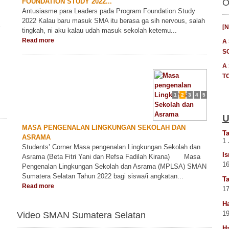
FOUNDATION STUDY 2022...
O
Antusiasme para Leaders pada Program Foundation Study
2022 Kalau baru masuk SMA itu berasa ga sih nervous, salah
[
tingkah, ni aku kalau udah masuk sekolah ketemu...
Read more
A
S
A
T
1
2
3
4
5
U
MASA PENGENALAN LINGKUNGAN SEKOLAH DAN
T
ASRAMA
1 
Students’ Corner Masa pengenalan Lingkungan Sekolah dan
Is
Asrama (Beta Fitri Yani dan Refsa Fadilah Kirana) Masa
16
Pengenalan Lingkungan Sekolah dan Asrama (MPLSA) SMAN
Sumatera Selatan Tahun 2022 bagi siswa/i angkatan...
Ta
Read more
17
Ha
19
Video SMAN Sumatera Selatan
Ha