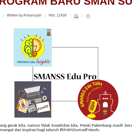
PROGRAM BARU SMAN S
7
Written by Armansyah
Hits: 11938
g gerak kita, namun tidak kreativitas kita. Meski Palembang masih ber
emangat dan inspirasi bagi seluruh #SMANSumselFriends.