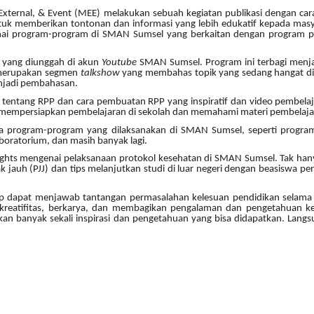
xternal, & Event (MEE) melakukan sebuah kegiatan publikasi dengan cara
uk memberikan tontonan dan informasi yang lebih edukatif kepada masyar
nai program-program di SMAN Sumsel yang berkaitan dengan program pem
 yang diunggah di akun
Youtube
SMAN Sumsel. Program ini terbagi menj
erupakan segmen
talkshow
yang membahas topik yang sedang hangat d
enjadi pembahasan.
entang RPP dan cara pembuatan RPP yang inspiratif
dan video pembela
mempersiapkan pembelajaran di sekolah
dan memahami materi pembelaja
a program-program yang dilaksanakan di SMAN Sumsel, seperti program
aboratorium, dan masih banyak lagi.
ght
s
mengenai pelaksanaan protokol kesehatan di SMAN Sumsel. Tak hany
jauh (PJJ) dan tips melanjutkan studi di luar negeri dengan beasiswa pen
p dapat menjawab tantangan permasalahan kelesuan pendidikan selama 
reatifitas, berkarya, dan membagikan pengalaman dan pengetahuan kep
 banyak sekali inspirasi dan pengetahuan yang bisa didapatkan. Langs