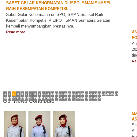
SABET GELAR KEHORMATAN DI ISPO, SMAN SUMSEL
RAIH KESEMPATAN KOMPETISI...
Sabet Gelar Kehormatan di ISPO, SMAN Sumsel Raih
Kesempatan Kompetisi VILIPO SMAN Sumatera Selatan
kembali menyumbangkan prestasinya...
A
Read more
FO
An
20
ti
Re
1
2
3
4
5
6
7
8
9
10
11
12
13
14
15
16
17
18
19
20
21
22
23
24
25
26
27
28
29
30
31
32
33
34
35
36
37
38
39
40
41
42
43
44
45
46
47
48
49
50
Our News Contributor
M
A
St
As
Pe