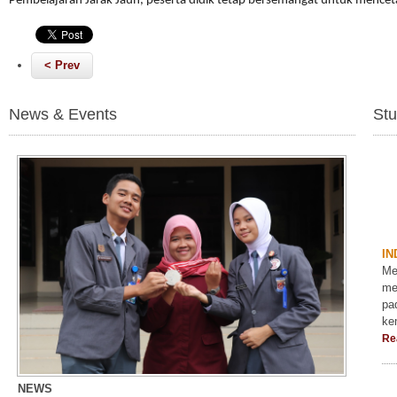
Pembelajaran Jarak Jauh, peserta didik tetap bersemangat untuk menceta
< Prev
News & Events
Stu
IN
Me
me
pa
ke
Re
NEWS