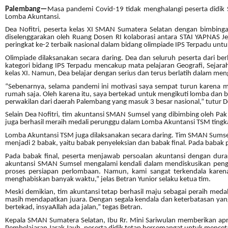
Palembang—
Masa pandemi Covid-19 tidak menghalangi peserta didik S
Lomba Akuntansi.
Dea Nofitri, peserta kelas XI SMAN Sumatera Selatan dengan bimbing
diselenggarakan oleh Ruang Dosen RI kolaborasi antara STAI YAPNAS Je
peringkat ke-2 terbaik nasional dalam bidang olimpiade IPS Terpadu unt
Olimpiade dilaksanakan secara daring. Dea dan seluruh peserta dari b
kategori bidang IPS Terpadu mencakup mata pelajaran Geografi, Sejara
kelas XI. Namun, Dea belajar dengan serius dan terus berlatih dalam men
“Sebenarnya, selama pandemi ini motivasi saya sempat turun karena m
rumah saja. Oleh karena itu, saya bertekad untuk mengikuti lomba dan
perwakilan dari daerah Palembang yang masuk 3 besar nasional,” tutur De
Selain Dea Nofitri, tim akuntansi SMAN Sumsel yang dibimbing oleh Pak
juga berhasil meraih medali perunggu dalam Lomba Akuntansi TSM tingka
Lomba Akuntansi TSM juga dilaksanakan secara daring. Tim SMAN Sumsel b
menjadi 2 babak, yaitu babak penyeleksian dan babak final. Pada babak p
Pada babak final, peserta menjawab persoalan akuntansi dengan duras
akuntansi SMAN Sumsel mengalami kendali dalam mendiskusikan penge
proses persiapan perlombaan. Namun, kami sangat terkendala karena 
menghabiskan banyak waktu,” jelas Betran Yunior selaku ketua tim.
Meski demikian, tim akuntansi tetap berhasil maju sebagai peraih meda
masih mendapatkan juara. Dengan segala kendala dan keterbatasan yang 
bertekad, insyaAllah ada jalan,” tegas Betran.
Kepala SMAN Sumatera Selatan, Ibu Rr. Mini Sariwulan memberikan apre