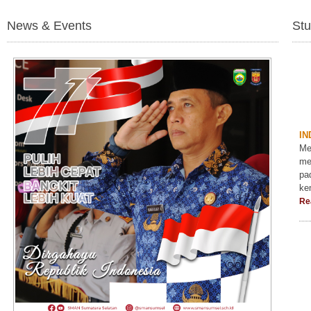
News & Events
Stu
IN
Me
me
pa
ke
Re