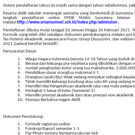
Sistem pendaftaran tahun ini masih sama dengan tahun sebelumnya, yait
Peserta didik sekolah menengah pertama yang berdomisili di Sumatera 
langkah pendaftaran online PPDB SMAN Sumatera Selatan b
melalui
http://www.smansumsel.sch.id/index.php/admission
.
Pendaftaran dibuka mulai tanggal 20 Januari hingga 20 Februari 2021. T
formulir yang telah diisi sekaligus dokumen pendukungnya melalui pos
Tes Potensi Akademik, wawancara/
Focus Group Discussion
, dan validas
2021 (jadwal bersifat tentatif) .
Persyaratan Dasar:
1.
Warga Negara Indonesia berusia 14-16 Tahun yang duduk di 
2.
Berasal dari keluarga pra-sejahtera yang dibuktikan deng
3.
Jumlah penghasilan kotor orang tua maksimal Rp. 3.000.000
4.
Pendidikan dasar orangtua maksimal S-1.
5.
Orangtua (ayah/ibu) tidak sedang menjabat setingkat kepala 
6.
Tidak memiliki keluarga kandung atau satu KK yang sedang
7.
Memiliki nilai Pengetahuan akademik rata-rata mata pelajar
8.
Peringkat 5 besar di kelas (Semester 5).
9.
Memiliki prestasi akademik dan/atau prestasi non akademi
10.
Mampu Berbahsa Inggris Aktif.
Dokumen Pendukung:
1.
Formulir registrasi online
2.
Fotokopi Raport semester 1-5
3.
Pas Photo terbaru berwarna ukuran 4x6