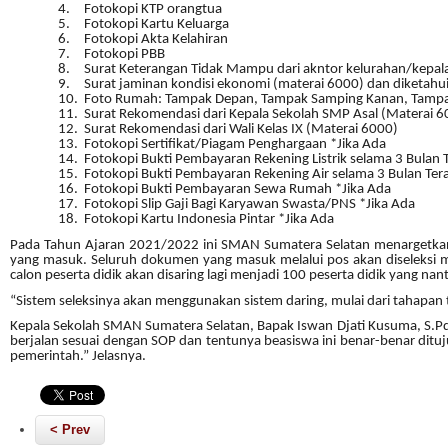
4.
Fotokopi KTP orangtua
5.
Fotokopi Kartu Keluarga
6.
Fotokopi Akta Kelahiran
7.
Fotokopi PBB
8.
Surat Keterangan Tidak Mampu dari akntor kelurahan/kepal
9.
Surat jaminan kondisi ekonomi (materai 6000) dan diketahu
10.
Foto Rumah: Tampak Depan, Tampak Samping Kanan, Tampak 
11.
Surat Rekomendasi dari Kepala Sekolah SMP Asal (Materai 6
12.
Surat Rekomendasi dari Wali Kelas IX (Materai 6000)
13.
Fotokopi Sertifikat/Piagam Penghargaan *Jika Ada
14.
Fotokopi Bukti Pembayaran Rekening Listrik selama 3 Bulan T
15.
Fotokopi Bukti Pembayaran Rekening Air selama 3 Bulan Tera
16.
Fotokopi Bukti Pembayaran Sewa Rumah *Jika Ada
17.
Fotokopi Slip Gaji Bagi Karyawan Swasta/PNS *Jika Ada
18.
Fotokopi Kartu Indonesia Pintar *Jika Ada
Pada Tahun Ajaran 2021/2022 ini SMAN Sumatera Selatan menargetkan 
yang masuk. Seluruh dokumen yang masuk melalui pos akan diseleksi m
calon peserta didik akan disaring lagi menjadi 100 peserta didik yang 
“Sistem seleksinya akan menggunakan sistem daring, mulai dari tahapa
Kepala Sekolah SMAN Sumatera Selatan, Bapak Iswan Djati Kusuma, S.Pd
berjalan sesuai dengan SOP dan tentunya beasiswa ini benar-benar ditu
pemerintah.” Jelasnya.
< Prev