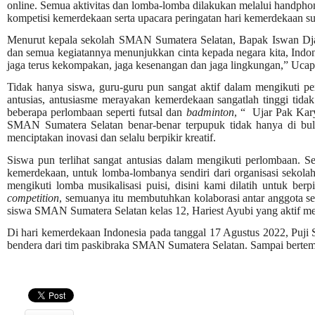
online. Semua aktivitas dan lomba-lomba dilakukan melalui handphon
kompetisi kemerdekaan serta upacara peringatan hari kemerdekaan s
Menurut kepala sekolah SMAN Sumatera Selatan, Bapak Iswan Dj
dan semua kegiatannya menunjukkan cinta kepada negara kita, Indo
jaga terus kekompakan, jaga kesenangan dan jaga lingkungan,” Uca
Tidak hanya siswa, guru-guru pun sangat aktif dalam mengikuti p
antusias, antusiasme merayakan kemerdekaan sangatlah tinggi tidak
beberapa perlombaan seperti futsal dan
badminton
, “ Ujar Pak Kary
SMAN Sumatera Selatan benar-benar terpupuk tidak hanya di bul
menciptakan inovasi dan selalu berpikir kreatif.
Siswa pun terlihat sangat antusias dalam mengikuti perlombaan. S
kemerdekaan, untuk lomba-lombanya sendiri dari organisasi sekola
mengikuti lomba musikalisasi puisi, disini kami dilatih untuk berp
competition
, semuanya itu membutuhkan kolaborasi antar anggota se
siswa SMAN Sumatera Selatan kelas 12, Hariest Ayubi yang aktif m
Di hari kemerdekaan Indonesia pada tanggal 17 Agustus 2022, Puji
bendera dari tim paskibraka SMAN Sumatera Selatan. Sampai bertem