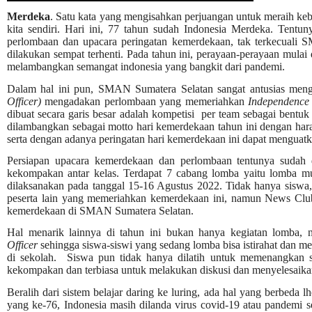
Merdeka
. Satu kata yang mengisahkan perjuangan untuk meraih k
kita sendiri. Hari ini, 77 tahun sudah Indonesia Merdeka. Tent
perlombaan dan upacara peringatan kemerdekaan, tak terkecuali 
dilakukan sempat terhenti. Pada tahun ini, perayaan-perayaan mul
melambangkan semangat indonesia yang bangkit dari pandemi.
Dalam hal ini pun, SMAN Sumatera Selatan sangat antusias me
Officer)
mengadakan perlombaan yang memeriahkan
Independence
dibuat secara garis besar adalah kompetisi per team sebagai bentu
dilambangkan sebagai motto hari kemerdekaan tahun ini dengan har
serta dengan adanya peringatan hari kemerdekaan ini dapat mengua
Persiapan upacara kemerdekaan dan perlombaan tentunya sudah d
kekompakan antar kelas. Terdapat 7 cabang lomba yaitu lomba musik
dilaksanakan pada tanggal 15-16 Agustus 2022. Tidak hanya siswa, 
peserta lain yang memeriahkan kemerdekaan ini, namun News Clu
kemerdekaan di SMAN Sumatera Selatan.
Hal menarik lainnya di tahun ini bukan hanya kegiatan lomba
Officer
sehingga siswa-siswi yang sedang lomba bisa istirahat dan me
di sekolah. Siswa pun tidak hanya dilatih untuk memenangkan su
kekompakan dan terbiasa untuk melakukan diskusi dan menyelesaika
Beralih dari sistem belajar daring ke luring, ada hal yang berbed
yang ke-76, Indonesia masih dilanda virus covid-19 atau pandemi s