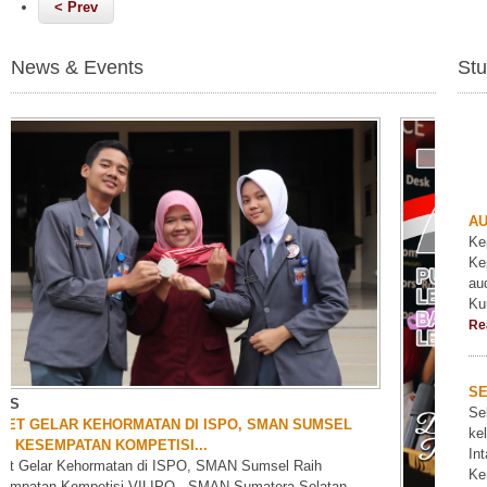
< Prev
News & Events
Stu
AU
Ke
Ke
au
Ku
Re
S
Se
ke
In
Ke