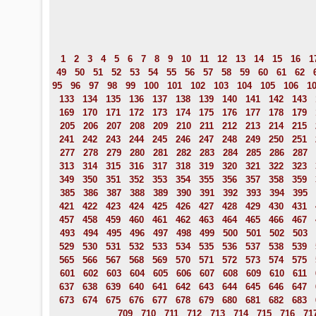
1
2
3
4
5
6
7
8
9
10
11
12
13
14
15
16
1
49
50
51
52
53
54
55
56
57
58
59
60
61
62
95
96
97
98
99
100
101
102
103
104
105
106
1
133
134
135
136
137
138
139
140
141
142
143
169
170
171
172
173
174
175
176
177
178
179
205
206
207
208
209
210
211
212
213
214
215
241
242
243
244
245
246
247
248
249
250
251
277
278
279
280
281
282
283
284
285
286
287
313
314
315
316
317
318
319
320
321
322
323
349
350
351
352
353
354
355
356
357
358
359
385
386
387
388
389
390
391
392
393
394
395
421
422
423
424
425
426
427
428
429
430
431
457
458
459
460
461
462
463
464
465
466
467
493
494
495
496
497
498
499
500
501
502
503
529
530
531
532
533
534
535
536
537
538
539
565
566
567
568
569
570
571
572
573
574
575
601
602
603
604
605
606
607
608
609
610
611
637
638
639
640
641
642
643
644
645
646
647
673
674
675
676
677
678
679
680
681
682
683
709
710
711
712
713
714
715
716
71