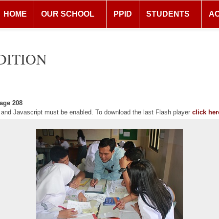
HOME
OUR SCHOOL
PPID
STUDENTS
A
DITION
age 208
r and Javascript must be enabled. To download the last Flash player
click her