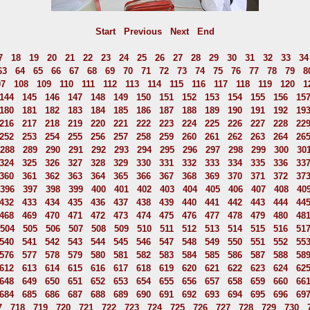
Start
Previous
Next
End
7
18
19
20
21
22
23
24
25
26
27
28
29
30
31
32
33
34
63
64
65
66
67
68
69
70
71
72
73
74
75
76
77
78
79
8
07
108
109
110
111
112
113
114
115
116
117
118
119
120
1
144
145
146
147
148
149
150
151
152
153
154
155
156
15
180
181
182
183
184
185
186
187
188
189
190
191
192
19
216
217
218
219
220
221
222
223
224
225
226
227
228
22
252
253
254
255
256
257
258
259
260
261
262
263
264
26
288
289
290
291
292
293
294
295
296
297
298
299
300
30
324
325
326
327
328
329
330
331
332
333
334
335
336
33
360
361
362
363
364
365
366
367
368
369
370
371
372
37
396
397
398
399
400
401
402
403
404
405
406
407
408
40
432
433
434
435
436
437
438
439
440
441
442
443
444
44
468
469
470
471
472
473
474
475
476
477
478
479
480
48
504
505
506
507
508
509
510
511
512
513
514
515
516
51
540
541
542
543
544
545
546
547
548
549
550
551
552
55
576
577
578
579
580
581
582
583
584
585
586
587
588
58
612
613
614
615
616
617
618
619
620
621
622
623
624
62
648
649
650
651
652
653
654
655
656
657
658
659
660
66
684
685
686
687
688
689
690
691
692
693
694
695
696
69
7
718
719
720
721
722
723
724
725
726
727
728
729
730