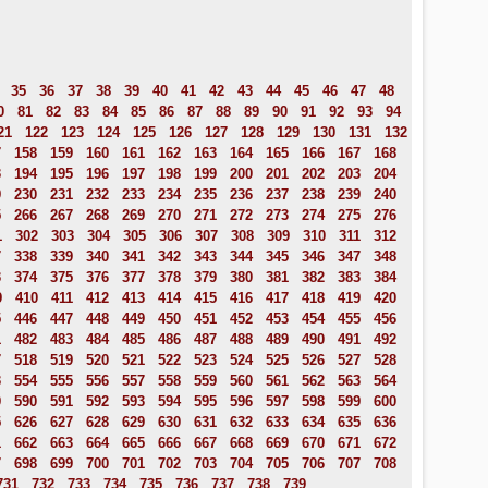
35
36
37
38
39
40
41
42
43
44
45
46
47
48
0
81
82
83
84
85
86
87
88
89
90
91
92
93
94
21
122
123
124
125
126
127
128
129
130
131
132
7
158
159
160
161
162
163
164
165
166
167
168
3
194
195
196
197
198
199
200
201
202
203
204
9
230
231
232
233
234
235
236
237
238
239
240
5
266
267
268
269
270
271
272
273
274
275
276
1
302
303
304
305
306
307
308
309
310
311
312
7
338
339
340
341
342
343
344
345
346
347
348
3
374
375
376
377
378
379
380
381
382
383
384
9
410
411
412
413
414
415
416
417
418
419
420
5
446
447
448
449
450
451
452
453
454
455
456
1
482
483
484
485
486
487
488
489
490
491
492
7
518
519
520
521
522
523
524
525
526
527
528
3
554
555
556
557
558
559
560
561
562
563
564
9
590
591
592
593
594
595
596
597
598
599
600
5
626
627
628
629
630
631
632
633
634
635
636
1
662
663
664
665
666
667
668
669
670
671
672
7
698
699
700
701
702
703
704
705
706
707
708
731
732
733
734
735
736
737
738
739