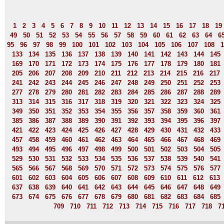
1
2
3
4
5
6
7
8
9
10
11
12
13
14
15
16
17
18
19
49
50
51
52
53
54
55
56
57
58
59
60
61
62
63
64
6
95
96
97
98
99
100
101
102
103
104
105
106
107
108
1
133
134
135
136
137
138
139
140
141
142
143
144
145
169
170
171
172
173
174
175
176
177
178
179
180
181
205
206
207
208
209
210
211
212
213
214
215
216
217
241
242
243
244
245
246
247
248
249
250
251
252
253
277
278
279
280
281
282
283
284
285
286
287
288
289
313
314
315
316
317
318
319
320
321
322
323
324
325
349
350
351
352
353
354
355
356
357
358
359
360
361
385
386
387
388
389
390
391
392
393
394
395
396
397
421
422
423
424
425
426
427
428
429
430
431
432
433
457
458
459
460
461
462
463
464
465
466
467
468
469
493
494
495
496
497
498
499
500
501
502
503
504
505
529
530
531
532
533
534
535
536
537
538
539
540
541
565
566
567
568
569
570
571
572
573
574
575
576
577
601
602
603
604
605
606
607
608
609
610
611
612
613
637
638
639
640
641
642
643
644
645
646
647
648
649
673
674
675
676
677
678
679
680
681
682
683
684
685
709
710
711
712
713
714
715
716
717
718
7