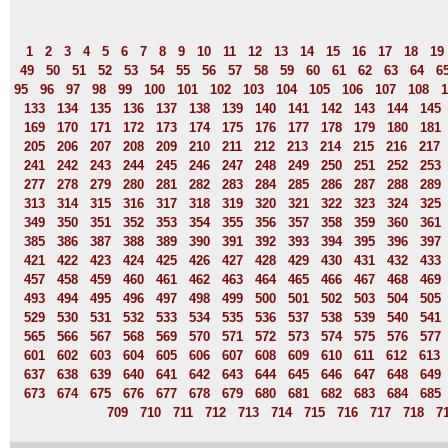
1
2
3
4
5
6
7
8
9
10
11
12
13
14
15
16
17
18
19
49
50
51
52
53
54
55
56
57
58
59
60
61
62
63
64
6
95
96
97
98
99
100
101
102
103
104
105
106
107
108
1
133
134
135
136
137
138
139
140
141
142
143
144
145
169
170
171
172
173
174
175
176
177
178
179
180
181
205
206
207
208
209
210
211
212
213
214
215
216
217
241
242
243
244
245
246
247
248
249
250
251
252
253
277
278
279
280
281
282
283
284
285
286
287
288
289
313
314
315
316
317
318
319
320
321
322
323
324
325
349
350
351
352
353
354
355
356
357
358
359
360
361
385
386
387
388
389
390
391
392
393
394
395
396
397
421
422
423
424
425
426
427
428
429
430
431
432
433
457
458
459
460
461
462
463
464
465
466
467
468
469
493
494
495
496
497
498
499
500
501
502
503
504
505
529
530
531
532
533
534
535
536
537
538
539
540
541
565
566
567
568
569
570
571
572
573
574
575
576
577
601
602
603
604
605
606
607
608
609
610
611
612
613
637
638
639
640
641
642
643
644
645
646
647
648
649
673
674
675
676
677
678
679
680
681
682
683
684
685
709
710
711
712
713
714
715
716
717
718
7