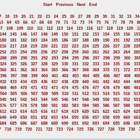
Start
Previous
Next
End
7
18
19
20
21
22
23
24
25
26
27
28
29
30
31
32
33
34
63
64
65
66
67
68
69
70
71
72
73
74
75
76
77
78
79
8
07
108
109
110
111
112
113
114
115
116
117
118
119
120
1
144
145
146
147
148
149
150
151
152
153
154
155
156
15
180
181
182
183
184
185
186
187
188
189
190
191
192
19
216
217
218
219
220
221
222
223
224
225
226
227
228
22
252
253
254
255
256
257
258
259
260
261
262
263
264
26
288
289
290
291
292
293
294
295
296
297
298
299
300
30
324
325
326
327
328
329
330
331
332
333
334
335
336
33
360
361
362
363
364
365
366
367
368
369
370
371
372
37
396
397
398
399
400
401
402
403
404
405
406
407
408
40
432
433
434
435
436
437
438
439
440
441
442
443
444
44
468
469
470
471
472
473
474
475
476
477
478
479
480
48
504
505
506
507
508
509
510
511
512
513
514
515
516
51
540
541
542
543
544
545
546
547
548
549
550
551
552
55
576
577
578
579
580
581
582
583
584
585
586
587
588
58
612
613
614
615
616
617
618
619
620
621
622
623
624
62
648
649
650
651
652
653
654
655
656
657
658
659
660
66
684
685
686
687
688
689
690
691
692
693
694
695
696
69
7
718
719
720
721
722
723
724
725
726
727
728
729
730