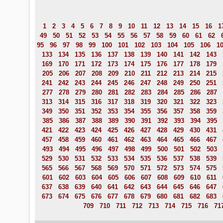
1
2
3
4
5
6
7
8
9
10
11
12
13
14
15
16
1
49
50
51
52
53
54
55
56
57
58
59
60
61
62
95
96
97
98
99
100
101
102
103
104
105
106
1
133
134
135
136
137
138
139
140
141
142
143
169
170
171
172
173
174
175
176
177
178
179
205
206
207
208
209
210
211
212
213
214
215
241
242
243
244
245
246
247
248
249
250
251
277
278
279
280
281
282
283
284
285
286
287
313
314
315
316
317
318
319
320
321
322
323
349
350
351
352
353
354
355
356
357
358
359
385
386
387
388
389
390
391
392
393
394
395
421
422
423
424
425
426
427
428
429
430
431
457
458
459
460
461
462
463
464
465
466
467
493
494
495
496
497
498
499
500
501
502
503
529
530
531
532
533
534
535
536
537
538
539
565
566
567
568
569
570
571
572
573
574
575
601
602
603
604
605
606
607
608
609
610
611
637
638
639
640
641
642
643
644
645
646
647
673
674
675
676
677
678
679
680
681
682
683
709
710
711
712
713
714
715
716
71