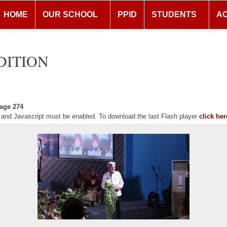
HOME
OUR SCHOOL
PPID
STUDENTS
A
DITION
age 274
r and Javascript must be enabled. To download the last Flash player
click her