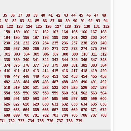
35
36
37
38
39
40
41
42
43
44
45
46
47
48
0
81
82
83
84
85
86
87
88
89
90
91
92
93
94
21
122
123
124
125
126
127
128
129
130
131
132
7
158
159
160
161
162
163
164
165
166
167
168
3
194
195
196
197
198
199
200
201
202
203
204
9
230
231
232
233
234
235
236
237
238
239
240
5
266
267
268
269
270
271
272
273
274
275
276
1
302
303
304
305
306
307
308
309
310
311
312
7
338
339
340
341
342
343
344
345
346
347
348
3
374
375
376
377
378
379
380
381
382
383
384
9
410
411
412
413
414
415
416
417
418
419
420
5
446
447
448
449
450
451
452
453
454
455
456
1
482
483
484
485
486
487
488
489
490
491
492
7
518
519
520
521
522
523
524
525
526
527
528
3
554
555
556
557
558
559
560
561
562
563
564
9
590
591
592
593
594
595
596
597
598
599
600
5
626
627
628
629
630
631
632
633
634
635
636
1
662
663
664
665
666
667
668
669
670
671
672
7
698
699
700
701
702
703
704
705
706
707
708
731
732
733
734
735
736
737
738
739