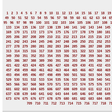
1
2
3
4
5
6
7
8
9
10
11
12
13
14
15
16
17
18
19
49
50
51
52
53
54
55
56
57
58
59
60
61
62
63
64
6
95
96
97
98
99
100
101
102
103
104
105
106
107
108
1
133
134
135
136
137
138
139
140
141
142
143
144
145
169
170
171
172
173
174
175
176
177
178
179
180
181
205
206
207
208
209
210
211
212
213
214
215
216
217
241
242
243
244
245
246
247
248
249
250
251
252
253
277
278
279
280
281
282
283
284
285
286
287
288
289
313
314
315
316
317
318
319
320
321
322
323
324
325
349
350
351
352
353
354
355
356
357
358
359
360
361
385
386
387
388
389
390
391
392
393
394
395
396
397
421
422
423
424
425
426
427
428
429
430
431
432
433
457
458
459
460
461
462
463
464
465
466
467
468
469
493
494
495
496
497
498
499
500
501
502
503
504
505
529
530
531
532
533
534
535
536
537
538
539
540
541
565
566
567
568
569
570
571
572
573
574
575
576
577
601
602
603
604
605
606
607
608
609
610
611
612
613
637
638
639
640
641
642
643
644
645
646
647
648
649
673
674
675
676
677
678
679
680
681
682
683
684
685
709
710
711
712
713
714
715
716
717
718
7