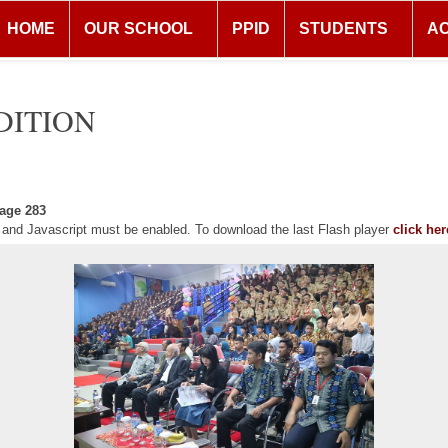
HOME
OUR SCHOOL
PPID
STUDENTS
A
DITION
age 283
r and Javascript must be enabled. To download the last Flash player
click her