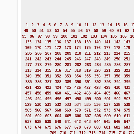
1
2
3
4
5
6
7
8
9
10
11
12
13
14
15
16
1
49
50
51
52
53
54
55
56
57
58
59
60
61
62
95
96
97
98
99
100
101
102
103
104
105
106
1
133
134
135
136
137
138
139
140
141
142
143
169
170
171
172
173
174
175
176
177
178
179
205
206
207
208
209
210
211
212
213
214
215
241
242
243
244
245
246
247
248
249
250
251
277
278
279
280
281
282
283
284
285
286
287
313
314
315
316
317
318
319
320
321
322
323
349
350
351
352
353
354
355
356
357
358
359
385
386
387
388
389
390
391
392
393
394
395
421
422
423
424
425
426
427
428
429
430
431
457
458
459
460
461
462
463
464
465
466
467
493
494
495
496
497
498
499
500
501
502
503
529
530
531
532
533
534
535
536
537
538
539
565
566
567
568
569
570
571
572
573
574
575
601
602
603
604
605
606
607
608
609
610
611
637
638
639
640
641
642
643
644
645
646
647
673
674
675
676
677
678
679
680
681
682
683
709
710
711
712
713
714
715
716
71