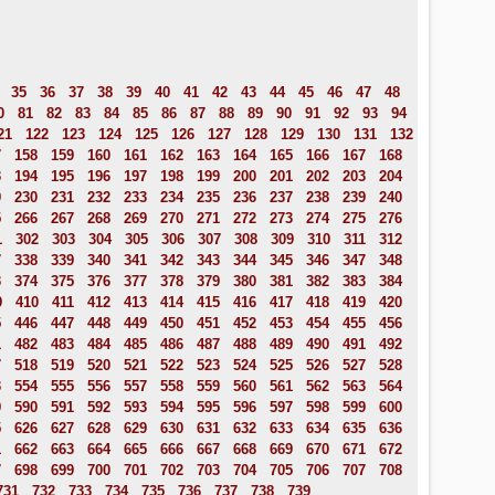
35
36
37
38
39
40
41
42
43
44
45
46
47
48
0
81
82
83
84
85
86
87
88
89
90
91
92
93
94
21
122
123
124
125
126
127
128
129
130
131
132
7
158
159
160
161
162
163
164
165
166
167
168
3
194
195
196
197
198
199
200
201
202
203
204
9
230
231
232
233
234
235
236
237
238
239
240
5
266
267
268
269
270
271
272
273
274
275
276
1
302
303
304
305
306
307
308
309
310
311
312
7
338
339
340
341
342
343
344
345
346
347
348
3
374
375
376
377
378
379
380
381
382
383
384
9
410
411
412
413
414
415
416
417
418
419
420
5
446
447
448
449
450
451
452
453
454
455
456
1
482
483
484
485
486
487
488
489
490
491
492
7
518
519
520
521
522
523
524
525
526
527
528
3
554
555
556
557
558
559
560
561
562
563
564
9
590
591
592
593
594
595
596
597
598
599
600
5
626
627
628
629
630
631
632
633
634
635
636
1
662
663
664
665
666
667
668
669
670
671
672
7
698
699
700
701
702
703
704
705
706
707
708
731
732
733
734
735
736
737
738
739