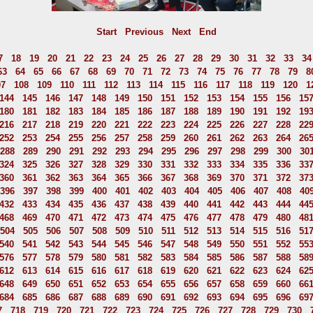
Start
Previous
Next
End
7
18
19
20
21
22
23
24
25
26
27
28
29
30
31
32
33
34
63
64
65
66
67
68
69
70
71
72
73
74
75
76
77
78
79
8
07
108
109
110
111
112
113
114
115
116
117
118
119
120
1
144
145
146
147
148
149
150
151
152
153
154
155
156
15
180
181
182
183
184
185
186
187
188
189
190
191
192
19
216
217
218
219
220
221
222
223
224
225
226
227
228
22
252
253
254
255
256
257
258
259
260
261
262
263
264
26
288
289
290
291
292
293
294
295
296
297
298
299
300
30
324
325
326
327
328
329
330
331
332
333
334
335
336
33
360
361
362
363
364
365
366
367
368
369
370
371
372
37
396
397
398
399
400
401
402
403
404
405
406
407
408
40
432
433
434
435
436
437
438
439
440
441
442
443
444
44
468
469
470
471
472
473
474
475
476
477
478
479
480
48
504
505
506
507
508
509
510
511
512
513
514
515
516
51
540
541
542
543
544
545
546
547
548
549
550
551
552
55
576
577
578
579
580
581
582
583
584
585
586
587
588
58
612
613
614
615
616
617
618
619
620
621
622
623
624
62
648
649
650
651
652
653
654
655
656
657
658
659
660
66
684
685
686
687
688
689
690
691
692
693
694
695
696
69
7
718
719
720
721
722
723
724
725
726
727
728
729
730