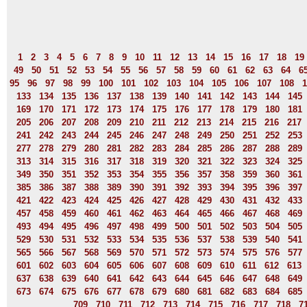
1
2
3
4
5
6
7
8
9
10
11
12
13
14
15
16
17
18
19
49
50
51
52
53
54
55
56
57
58
59
60
61
62
63
64
6
95
96
97
98
99
100
101
102
103
104
105
106
107
108
1
133
134
135
136
137
138
139
140
141
142
143
144
145
169
170
171
172
173
174
175
176
177
178
179
180
181
205
206
207
208
209
210
211
212
213
214
215
216
217
241
242
243
244
245
246
247
248
249
250
251
252
253
277
278
279
280
281
282
283
284
285
286
287
288
289
313
314
315
316
317
318
319
320
321
322
323
324
325
349
350
351
352
353
354
355
356
357
358
359
360
361
385
386
387
388
389
390
391
392
393
394
395
396
397
421
422
423
424
425
426
427
428
429
430
431
432
433
457
458
459
460
461
462
463
464
465
466
467
468
469
493
494
495
496
497
498
499
500
501
502
503
504
505
529
530
531
532
533
534
535
536
537
538
539
540
541
565
566
567
568
569
570
571
572
573
574
575
576
577
601
602
603
604
605
606
607
608
609
610
611
612
613
637
638
639
640
641
642
643
644
645
646
647
648
649
673
674
675
676
677
678
679
680
681
682
683
684
685
709
710
711
712
713
714
715
716
717
718
7