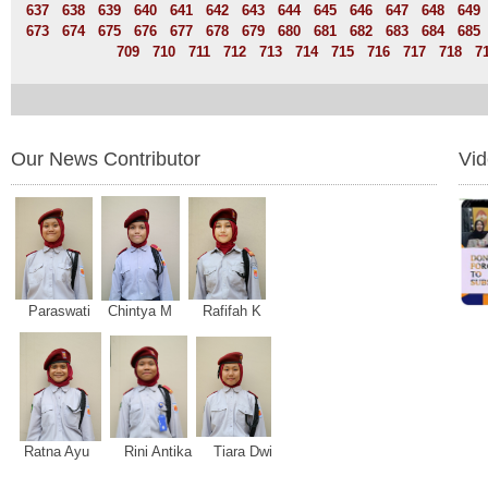
637
638
639
640
641
642
643
644
645
646
647
648
649
673
674
675
676
677
678
679
680
681
682
683
684
685
709
710
711
712
713
714
715
716
717
718
7
Our News Contributor
Vi
Paraswati Chintya M Rafifah K
Ratna Ayu Rini Antika Tiara Dwi