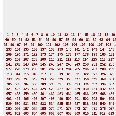
1
2
3
4
5
6
7
8
9
10
11
12
13
14
15
16
17
18
19
49
50
51
52
53
54
55
56
57
58
59
60
61
62
63
64
6
95
96
97
98
99
100
101
102
103
104
105
106
107
108
1
133
134
135
136
137
138
139
140
141
142
143
144
145
169
170
171
172
173
174
175
176
177
178
179
180
181
205
206
207
208
209
210
211
212
213
214
215
216
217
241
242
243
244
245
246
247
248
249
250
251
252
253
277
278
279
280
281
282
283
284
285
286
287
288
289
313
314
315
316
317
318
319
320
321
322
323
324
325
349
350
351
352
353
354
355
356
357
358
359
360
361
385
386
387
388
389
390
391
392
393
394
395
396
397
421
422
423
424
425
426
427
428
429
430
431
432
433
457
458
459
460
461
462
463
464
465
466
467
468
469
493
494
495
496
497
498
499
500
501
502
503
504
505
529
530
531
532
533
534
535
536
537
538
539
540
541
565
566
567
568
569
570
571
572
573
574
575
576
577
601
602
603
604
605
606
607
608
609
610
611
612
613