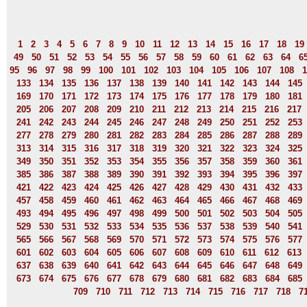
1
2
3
4
5
6
7
8
9
10
11
12
13
14
15
16
17
18
19
49
50
51
52
53
54
55
56
57
58
59
60
61
62
63
64
6
95
96
97
98
99
100
101
102
103
104
105
106
107
108
1
133
134
135
136
137
138
139
140
141
142
143
144
145
169
170
171
172
173
174
175
176
177
178
179
180
181
205
206
207
208
209
210
211
212
213
214
215
216
217
241
242
243
244
245
246
247
248
249
250
251
252
253
277
278
279
280
281
282
283
284
285
286
287
288
289
313
314
315
316
317
318
319
320
321
322
323
324
325
349
350
351
352
353
354
355
356
357
358
359
360
361
385
386
387
388
389
390
391
392
393
394
395
396
397
421
422
423
424
425
426
427
428
429
430
431
432
433
457
458
459
460
461
462
463
464
465
466
467
468
469
493
494
495
496
497
498
499
500
501
502
503
504
505
529
530
531
532
533
534
535
536
537
538
539
540
541
565
566
567
568
569
570
571
572
573
574
575
576
577
601
602
603
604
605
606
607
608
609
610
611
612
613
637
638
639
640
641
642
643
644
645
646
647
648
649
673
674
675
676
677
678
679
680
681
682
683
684
685
709
710
711
712
713
714
715
716
717
718
7