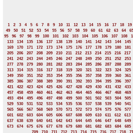
1
2
3
4
5
6
7
8
9
10
11
12
13
14
15
16
17
18
19
49
50
51
52
53
54
55
56
57
58
59
60
61
62
63
64
6
95
96
97
98
99
100
101
102
103
104
105
106
107
108
1
133
134
135
136
137
138
139
140
141
142
143
144
145
169
170
171
172
173
174
175
176
177
178
179
180
181
205
206
207
208
209
210
211
212
213
214
215
216
217
241
242
243
244
245
246
247
248
249
250
251
252
253
277
278
279
280
281
282
283
284
285
286
287
288
289
313
314
315
316
317
318
319
320
321
322
323
324
325
349
350
351
352
353
354
355
356
357
358
359
360
361
385
386
387
388
389
390
391
392
393
394
395
396
397
421
422
423
424
425
426
427
428
429
430
431
432
433
457
458
459
460
461
462
463
464
465
466
467
468
469
493
494
495
496
497
498
499
500
501
502
503
504
505
529
530
531
532
533
534
535
536
537
538
539
540
541
565
566
567
568
569
570
571
572
573
574
575
576
577
601
602
603
604
605
606
607
608
609
610
611
612
613
637
638
639
640
641
642
643
644
645
646
647
648
649
673
674
675
676
677
678
679
680
681
682
683
684
685
709
710
711
712
713
714
715
716
717
718
7