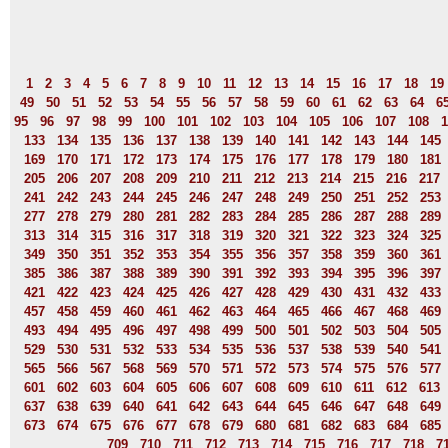
1
2
3
4
5
6
7
8
9
10
11
12
13
14
15
16
17
18
19
49
50
51
52
53
54
55
56
57
58
59
60
61
62
63
64
6
95
96
97
98
99
100
101
102
103
104
105
106
107
108
1
133
134
135
136
137
138
139
140
141
142
143
144
145
169
170
171
172
173
174
175
176
177
178
179
180
181
205
206
207
208
209
210
211
212
213
214
215
216
217
241
242
243
244
245
246
247
248
249
250
251
252
253
277
278
279
280
281
282
283
284
285
286
287
288
289
313
314
315
316
317
318
319
320
321
322
323
324
325
349
350
351
352
353
354
355
356
357
358
359
360
361
385
386
387
388
389
390
391
392
393
394
395
396
397
421
422
423
424
425
426
427
428
429
430
431
432
433
457
458
459
460
461
462
463
464
465
466
467
468
469
493
494
495
496
497
498
499
500
501
502
503
504
505
529
530
531
532
533
534
535
536
537
538
539
540
541
565
566
567
568
569
570
571
572
573
574
575
576
577
601
602
603
604
605
606
607
608
609
610
611
612
613
637
638
639
640
641
642
643
644
645
646
647
648
649
673
674
675
676
677
678
679
680
681
682
683
684
685
709
710
711
712
713
714
715
716
717
718
7