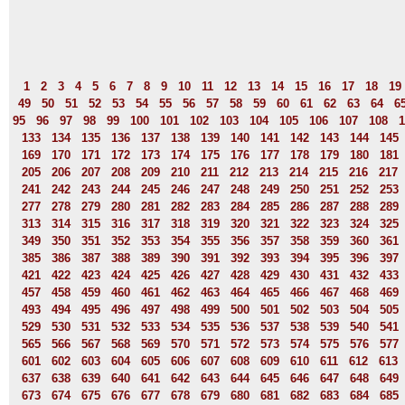
1
2
3
4
5
6
7
8
9
10
11
12
13
14
15
16
17
18
19
49
50
51
52
53
54
55
56
57
58
59
60
61
62
63
64
6
95
96
97
98
99
100
101
102
103
104
105
106
107
108
1
133
134
135
136
137
138
139
140
141
142
143
144
145
169
170
171
172
173
174
175
176
177
178
179
180
181
205
206
207
208
209
210
211
212
213
214
215
216
217
241
242
243
244
245
246
247
248
249
250
251
252
253
277
278
279
280
281
282
283
284
285
286
287
288
289
313
314
315
316
317
318
319
320
321
322
323
324
325
349
350
351
352
353
354
355
356
357
358
359
360
361
385
386
387
388
389
390
391
392
393
394
395
396
397
421
422
423
424
425
426
427
428
429
430
431
432
433
457
458
459
460
461
462
463
464
465
466
467
468
469
493
494
495
496
497
498
499
500
501
502
503
504
505
529
530
531
532
533
534
535
536
537
538
539
540
541
565
566
567
568
569
570
571
572
573
574
575
576
577
601
602
603
604
605
606
607
608
609
610
611
612
613
637
638
639
640
641
642
643
644
645
646
647
648
649
673
674
675
676
677
678
679
680
681
682
683
684
685