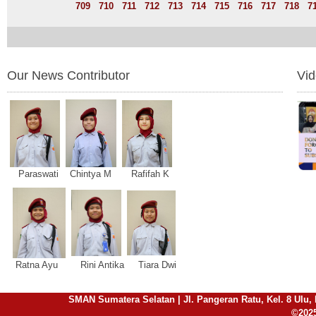
709
710
711
712
713
714
715
716
717
718
7
Our News Contributor
Vi
Paraswati Chintya M Rafifah K
Ratna Ayu Rini Antika Tiara Dwi
SMAN Sumatera Selatan | Jl. Pangeran Ratu, Kel. 8 Ulu, 
©2025