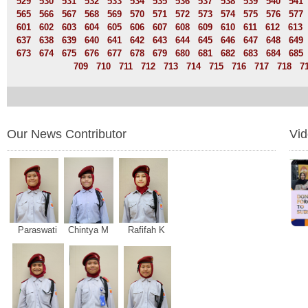
529
530
531
532
533
534
535
536
537
538
539
540
541
565
566
567
568
569
570
571
572
573
574
575
576
577
601
602
603
604
605
606
607
608
609
610
611
612
613
637
638
639
640
641
642
643
644
645
646
647
648
649
673
674
675
676
677
678
679
680
681
682
683
684
685
709
710
711
712
713
714
715
716
717
718
7
Our News Contributor
Vi
Paraswati Chintya M Rafifah K