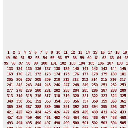
1
2
3
4
5
6
7
8
9
10
11
12
13
14
15
16
17
18
19
49
50
51
52
53
54
55
56
57
58
59
60
61
62
63
64
6
95
96
97
98
99
100
101
102
103
104
105
106
107
108
1
133
134
135
136
137
138
139
140
141
142
143
144
145
169
170
171
172
173
174
175
176
177
178
179
180
181
205
206
207
208
209
210
211
212
213
214
215
216
217
241
242
243
244
245
246
247
248
249
250
251
252
253
277
278
279
280
281
282
283
284
285
286
287
288
289
313
314
315
316
317
318
319
320
321
322
323
324
325
349
350
351
352
353
354
355
356
357
358
359
360
361
385
386
387
388
389
390
391
392
393
394
395
396
397
421
422
423
424
425
426
427
428
429
430
431
432
433
457
458
459
460
461
462
463
464
465
466
467
468
469
493
494
495
496
497
498
499
500
501
502
503
504
505