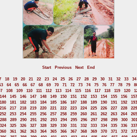
Start
Previous
Next
End
7
18
19
20
21
22
23
24
25
26
27
28
29
30
31
32
33
34
63
64
65
66
67
68
69
70
71
72
73
74
75
76
77
78
79
8
07
108
109
110
111
112
113
114
115
116
117
118
119
120
1
144
145
146
147
148
149
150
151
152
153
154
155
156
15
180
181
182
183
184
185
186
187
188
189
190
191
192
19
216
217
218
219
220
221
222
223
224
225
226
227
228
22
252
253
254
255
256
257
258
259
260
261
262
263
264
26
288
289
290
291
292
293
294
295
296
297
298
299
300
30
324
325
326
327
328
329
330
331
332
333
334
335
336
33
360
361
362
363
364
365
366
367
368
369
370
371
372
37