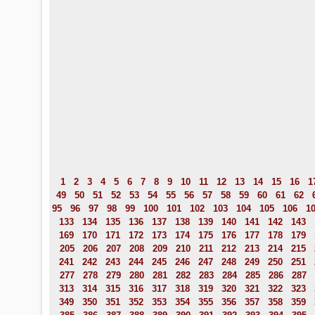
1
2
3
4
5
6
7
8
9
10
11
12
13
14
15
16
1
49
50
51
52
53
54
55
56
57
58
59
60
61
62
95
96
97
98
99
100
101
102
103
104
105
106
1
133
134
135
136
137
138
139
140
141
142
143
169
170
171
172
173
174
175
176
177
178
179
205
206
207
208
209
210
211
212
213
214
215
241
242
243
244
245
246
247
248
249
250
251
277
278
279
280
281
282
283
284
285
286
287
313
314
315
316
317
318
319
320
321
322
323
349
350
351
352
353
354
355
356
357
358
359