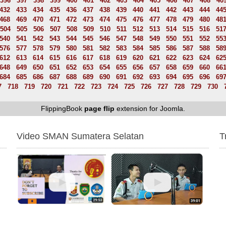
396
397
398
399
400
401
402
403
404
405
406
407
408
40
432
433
434
435
436
437
438
439
440
441
442
443
444
44
468
469
470
471
472
473
474
475
476
477
478
479
480
48
504
505
506
507
508
509
510
511
512
513
514
515
516
51
540
541
542
543
544
545
546
547
548
549
550
551
552
55
576
577
578
579
580
581
582
583
584
585
586
587
588
58
612
613
614
615
616
617
618
619
620
621
622
623
624
62
648
649
650
651
652
653
654
655
656
657
658
659
660
66
684
685
686
687
688
689
690
691
692
693
694
695
696
69
7
718
719
720
721
722
723
724
725
726
727
728
729
730
FlippingBook
page flip
extension for Joomla.
Video SMAN Sumatera Selatan
T