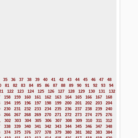
35
36
37
38
39
40
41
42
43
44
45
46
47
48
0
81
82
83
84
85
86
87
88
89
90
91
92
93
94
21
122
123
124
125
126
127
128
129
130
131
132
7
158
159
160
161
162
163
164
165
166
167
168
3
194
195
196
197
198
199
200
201
202
203
204
9
230
231
232
233
234
235
236
237
238
239
240
5
266
267
268
269
270
271
272
273
274
275
276
1
302
303
304
305
306
307
308
309
310
311
312
7
338
339
340
341
342
343
344
345
346
347
348
3
374
375
376
377
378
379
380
381
382
383
384