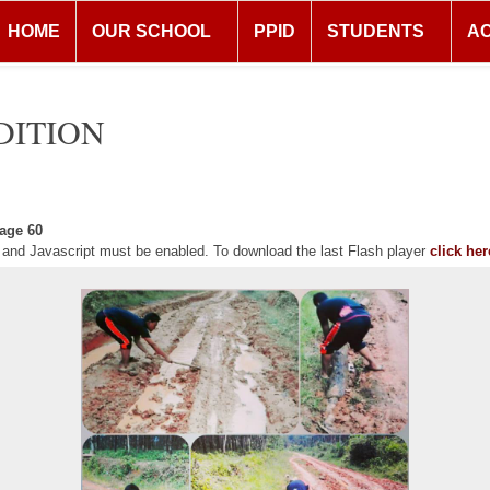
HOME
OUR SCHOOL
PPID
STUDENTS
A
DITION
age 60
r and Javascript must be enabled. To download the last Flash player
click her