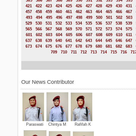
385
386
387
388
389
390
391
392
393
394
395
421
422
423
424
425
426
427
428
429
430
431
457
458
459
460
461
462
463
464
465
466
467
493
494
495
496
497
498
499
500
501
502
503
529
530
531
532
533
534
535
536
537
538
539
565
566
567
568
569
570
571
572
573
574
575
601
602
603
604
605
606
607
608
609
610
611
637
638
639
640
641
642
643
644
645
646
647
673
674
675
676
677
678
679
680
681
682
683
709
710
711
712
713
714
715
716
71
Our News Contributor
Paraswati Chintya M Rafifah K