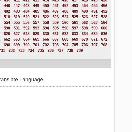
9
410
411
412
413
414
415
416
417
418
419
420
5
446
447
448
449
450
451
452
453
454
455
456
1
482
483
484
485
486
487
488
489
490
491
492
7
518
519
520
521
522
523
524
525
526
527
528
3
554
555
556
557
558
559
560
561
562
563
564
9
590
591
592
593
594
595
596
597
598
599
600
5
626
627
628
629
630
631
632
633
634
635
636
1
662
663
664
665
666
667
668
669
670
671
672
7
698
699
700
701
702
703
704
705
706
707
708
731
732
733
734
735
736
737
738
739
ranslate Language