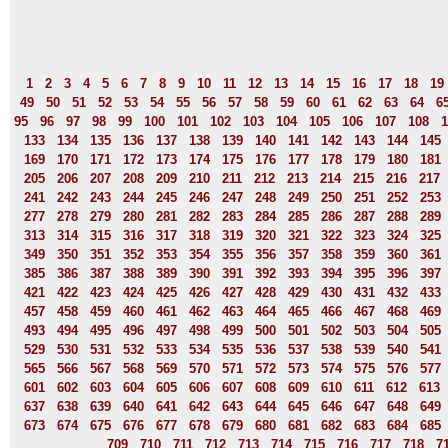
1
2
3
4
5
6
7
8
9
10
11
12
13
14
15
16
17
18
19
49
50
51
52
53
54
55
56
57
58
59
60
61
62
63
64
6
95
96
97
98
99
100
101
102
103
104
105
106
107
108
1
133
134
135
136
137
138
139
140
141
142
143
144
145
169
170
171
172
173
174
175
176
177
178
179
180
181
205
206
207
208
209
210
211
212
213
214
215
216
217
241
242
243
244
245
246
247
248
249
250
251
252
253
277
278
279
280
281
282
283
284
285
286
287
288
289
313
314
315
316
317
318
319
320
321
322
323
324
325
349
350
351
352
353
354
355
356
357
358
359
360
361
385
386
387
388
389
390
391
392
393
394
395
396
397
421
422
423
424
425
426
427
428
429
430
431
432
433
457
458
459
460
461
462
463
464
465
466
467
468
469
493
494
495
496
497
498
499
500
501
502
503
504
505
529
530
531
532
533
534
535
536
537
538
539
540
541
565
566
567
568
569
570
571
572
573
574
575
576
577
601
602
603
604
605
606
607
608
609
610
611
612
613
637
638
639
640
641
642
643
644
645
646
647
648
649
673
674
675
676
677
678
679
680
681
682
683
684
685
709
710
711
712
713
714
715
716
717
718
7