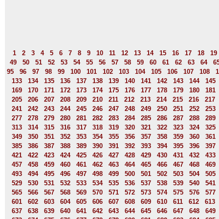
1
2
3
4
5
6
7
8
9
10
11
12
13
14
15
16
17
18
19
49
50
51
52
53
54
55
56
57
58
59
60
61
62
63
64
6
95
96
97
98
99
100
101
102
103
104
105
106
107
108
1
133
134
135
136
137
138
139
140
141
142
143
144
145
169
170
171
172
173
174
175
176
177
178
179
180
181
205
206
207
208
209
210
211
212
213
214
215
216
217
241
242
243
244
245
246
247
248
249
250
251
252
253
277
278
279
280
281
282
283
284
285
286
287
288
289
313
314
315
316
317
318
319
320
321
322
323
324
325
349
350
351
352
353
354
355
356
357
358
359
360
361
385
386
387
388
389
390
391
392
393
394
395
396
397
421
422
423
424
425
426
427
428
429
430
431
432
433
457
458
459
460
461
462
463
464
465
466
467
468
469
493
494
495
496
497
498
499
500
501
502
503
504
505
529
530
531
532
533
534
535
536
537
538
539
540
541
565
566
567
568
569
570
571
572
573
574
575
576
577
601
602
603
604
605
606
607
608
609
610
611
612
613
637
638
639
640
641
642
643
644
645
646
647
648
649