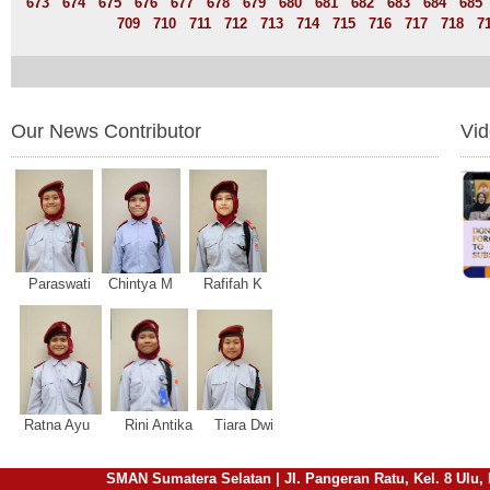
673
674
675
676
677
678
679
680
681
682
683
684
685
709
710
711
712
713
714
715
716
717
718
7
Our News Contributor
Vi
Paraswati Chintya M Rafifah K
Ratna Ayu Rini Antika Tiara Dwi
SMAN Sumatera Selatan | Jl. Pangeran Ratu, Kel. 8 Ulu, 