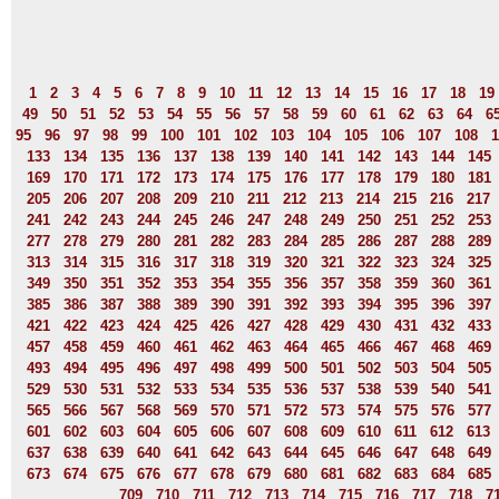
1
2
3
4
5
6
7
8
9
10
11
12
13
14
15
16
17
18
19
49
50
51
52
53
54
55
56
57
58
59
60
61
62
63
64
6
95
96
97
98
99
100
101
102
103
104
105
106
107
108
1
133
134
135
136
137
138
139
140
141
142
143
144
145
169
170
171
172
173
174
175
176
177
178
179
180
181
205
206
207
208
209
210
211
212
213
214
215
216
217
241
242
243
244
245
246
247
248
249
250
251
252
253
277
278
279
280
281
282
283
284
285
286
287
288
289
313
314
315
316
317
318
319
320
321
322
323
324
325
349
350
351
352
353
354
355
356
357
358
359
360
361
385
386
387
388
389
390
391
392
393
394
395
396
397
421
422
423
424
425
426
427
428
429
430
431
432
433
457
458
459
460
461
462
463
464
465
466
467
468
469
493
494
495
496
497
498
499
500
501
502
503
504
505
529
530
531
532
533
534
535
536
537
538
539
540
541
565
566
567
568
569
570
571
572
573
574
575
576
577
601
602
603
604
605
606
607
608
609
610
611
612
613
637
638
639
640
641
642
643
644
645
646
647
648
649
673
674
675
676
677
678
679
680
681
682
683
684
685
709
710
711
712
713
714
715
716
717
718
7