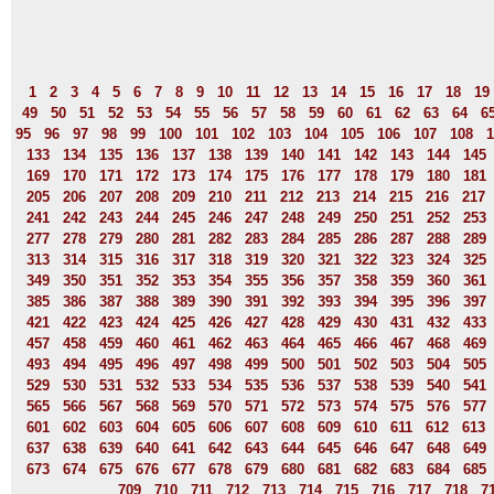
1
2
3
4
5
6
7
8
9
10
11
12
13
14
15
16
17
18
19
49
50
51
52
53
54
55
56
57
58
59
60
61
62
63
64
6
95
96
97
98
99
100
101
102
103
104
105
106
107
108
1
133
134
135
136
137
138
139
140
141
142
143
144
145
169
170
171
172
173
174
175
176
177
178
179
180
181
205
206
207
208
209
210
211
212
213
214
215
216
217
241
242
243
244
245
246
247
248
249
250
251
252
253
277
278
279
280
281
282
283
284
285
286
287
288
289
313
314
315
316
317
318
319
320
321
322
323
324
325
349
350
351
352
353
354
355
356
357
358
359
360
361
385
386
387
388
389
390
391
392
393
394
395
396
397
421
422
423
424
425
426
427
428
429
430
431
432
433
457
458
459
460
461
462
463
464
465
466
467
468
469
493
494
495
496
497
498
499
500
501
502
503
504
505
529
530
531
532
533
534
535
536
537
538
539
540
541
565
566
567
568
569
570
571
572
573
574
575
576
577
601
602
603
604
605
606
607
608
609
610
611
612
613
637
638
639
640
641
642
643
644
645
646
647
648
649
673
674
675
676
677
678
679
680
681
682
683
684
685
709
710
711
712
713
714
715
716
717
718
7