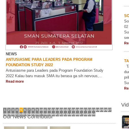
SO
So
02
Su
se
Re
NEWS
ANTUSIASME PARA LEADERS PADA PROGRAM
TA
FOUNDATION STUDY 2022
Ta
Antusiasme para Leaders pada Program Foundation Study
du
2022 Kalau baru masuk SMA itu berasa ga sih nervous,...
pr
Read more
Su
Re
Vi
1
2
3
4
5
6
7
8
9
10
11
12
13
14
15
16
17
18
19
20
21
22
23
24
25
26
27
28
29
30
31
32
33
34
35
36
37
38
39
40
41
42
43
44
45
46
47
48
49
50
Our News Contributor