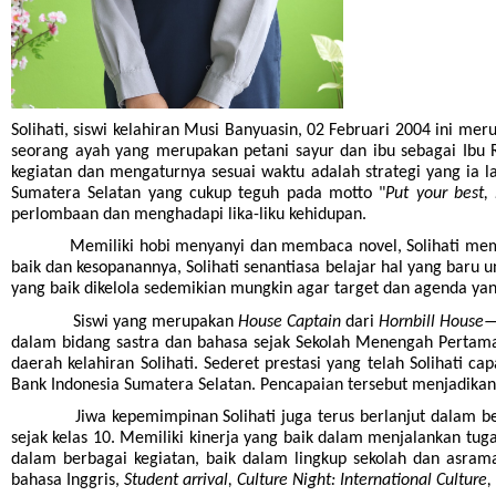
Solihati, siswi kelahiran Musi Banyuasin, 02 Februari 2004 ini 
seorang ayah yang merupakan petani sayur dan ibu sebagai Ibu
kegiatan dan mengaturnya sesuai waktu adalah strategi yang ia l
Sumatera Selatan yang cukup teguh pada motto "
Put your best, 
perlombaan dan menghadapi lika-liku kehidupan.
Memiliki hobi menyanyi dan membaca novel, Solihati membangu
baik dan kesopanannya, Solihati senantiasa belajar hal yang b
yang baik dikelola sedemikian mungkin agar target dan agenda yang
Siswi yang merupakan
House Captain
dari
Hornbill House
dalam bidang sastra dan bahasa sejak Sekolah Menengah Pertama
daerah kelahiran Solihati. Sederet prestasi yang telah Solihati c
Bank Indonesia Sumatera Selatan. Pencapaian tersebut menjadikan 
Jiwa kepemimpinan Solihati juga terus berlanjut dalam bebera
sejak kelas 10. Memiliki kinerja yang baik dalam menjalankan tu
dalam berbagai kegiatan, baik dalam lingkup sekolah dan asrama
bahasa Inggris,
Student arrival, Culture Night: International Culture,