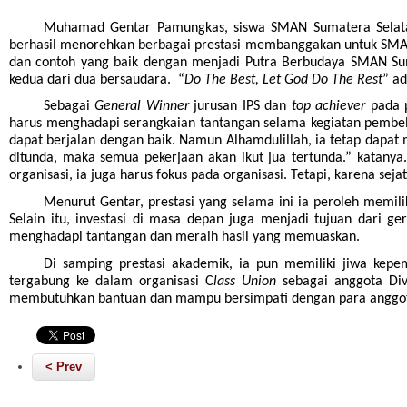
Muhamad Gentar Pamungkas, siswa SMAN Sumatera Selatan 
berhasil menorehkan berbagai prestasi membanggakan untuk SMAN 
dan contoh yang baik dengan menjadi Putra Berbudaya SMAN Sumat
kedua dari dua bersaudara. “
Do The Best, Let God Do The Rest
” a
Sebagai
General Winner
jurusan IPS dan
top achiever
pada 
harus menghadapi serangkaian tantangan selama kegiatan pembelaja
dapat berjalan dengan baik. Namun Alhamdulillah, ia tetap dapat
ditunda, maka semua pekerjaan akan ikut jua tertunda.” katanya.
organisasi, ia juga harus fokus pada organisasi. Tetapi, karena se
Menurut Gentar, prestasi yang selama ini ia peroleh memili
Selain itu, investasi di masa depan juga menjadi tujuan dari 
menghadapi tantangan dan meraih hasil yang memuaskan.
Di samping prestasi akademik, ia pun memiliki jiwa kepe
tergabung ke dalam organisasi C
lass Union
sebagai anggota Div
membutuhkan bantuan dan mampu bersimpati dengan para anggotan
< Prev