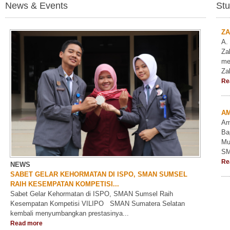
News & Events
Stu
ZA
A.
Za
me
Za
Re
AM
Am
Ba
Mu
SM
Re
NEWS