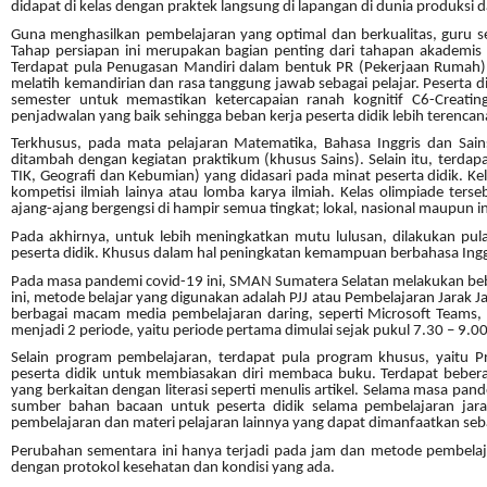
didapat di kelas dengan praktek langsung di lapangan di dunia produksi 
Guna menghasilkan pembelajaran yang optimal dan berkualitas, guru 
Tahap persiapan ini merupakan bagian penting dari tahapan akademis
Terdapat pula Penugasan Mandiri dalam bentuk PR (Pekerjaan Rumah) y
melatih kemandirian dan rasa tanggung jawab sebagai pelajar. Peserta did
semester untuk memastikan ketercapaian ranah kognitif C6-Creat
penjadwalan yang baik sehingga beban kerja peserta didik lebih terenc
Terkhusus, pada mata pelajaran Matematika, Bahasa Inggris dan Sain
ditambah dengan kegiatan praktikum (khusus Sains). Selain itu, terdapat
TIK, Geografi dan Kebumian) yang didasari pada minat peserta didik. Ke
kompetisi ilmiah lainya atau lomba karya ilmiah. Kelas olimpiade 
ajang-ajang bergengsi di hampir semua tingkat; lokal, nasional maupun in
Pada akhirnya, untuk lebih meningkatkan mutu lulusan, dilakukan 
peserta didik. Khusus dalam hal peningkatan kemampuan berbahasa Inggr
Pada masa pandemi covid-19 ini, SMAN Sumatera Selatan melakukan bebe
ini, metode belajar yang digunakan adalah PJJ atau Pembelajaran Jarak 
berbagai macam media pembelajaran daring, seperti Microsoft Teams,
menjadi 2 periode, yaitu periode pertama dimulai sejak pukul 7.30 – 9.0
Selain program pembelajaran, terdapat pula program khusus, yaitu Pr
peserta didik untuk membiasakan diri membaca buku. Terdapat bebera
yang berkaitan dengan literasi seperti menulis artikel. Selama masa 
sumber bahan bacaan untuk peserta didik selama pembelajaran jarak
pembelajaran dan materi pelajaran lainnya yang dapat dimanfaatkan seb
Perubahan sementara ini hanya terjadi pada jam dan metode pembela
dengan protokol kesehatan dan kondisi yang ada.