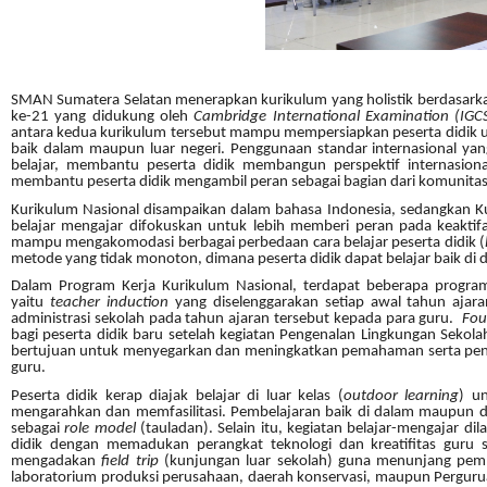
SMAN Sumatera Selatan menerapkan kurikulum yang holistik berdasarka
ke-21 yang didukung oleh
Cambridge International Examination (IGCS
antara kedua kurikulum tersebut mampu mempersiapkan peserta didik un
baik dalam maupun luar negeri. Penggunaan standar internasional yang
belajar, membantu peserta didik membangun perspektif internasion
membantu peserta didik mengambil peran sebagai bagian dari komunitas
Kurikulum Nasional disampaikan dalam bahasa Indonesia, sedangkan Ku
belajar mengajar difokuskan untuk lebih memberi peran pada keaktifa
mampu mengakomodasi berbagai perbedaan cara belajar peserta didik (
metode yang tidak monoton, dimana peserta didik dapat belajar baik di 
Dalam Program Kerja Kurikulum Nasional, terdapat beberapa progra
yaitu
teacher induction
yang diselenggarakan setiap awal tahun ajara
administrasi sekolah pada tahun ajaran tersebut kepada para guru.
Fou
bagi peserta didik baru setelah kegiatan Pengenalan Lingkungan Sekol
bertujuan untuk menyegarkan dan meningkatkan pemahaman serta pengu
guru.
Peserta didik kerap diajak belajar di luar kelas (
outdoor learning
) u
mengarahkan dan memfasilitasi. Pembelajaran baik di dalam maupun di
sebagai
role model
(tauladan). Selain itu, kegiatan belajar-mengajar d
didik dengan memadukan perangkat teknologi dan kreatifitas guru 
mengadakan
field trip
(kunjungan luar sekolah) guna menunjang pembe
laboratorium produksi perusahaan, daerah konservasi, maupun Pergurua