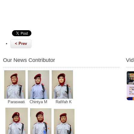
< Prev
Our News Contributor
Vi
Paraswati Chintya M Rafifah K