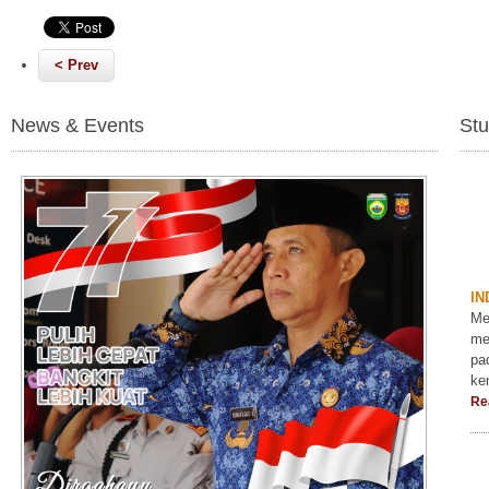
< Prev
News & Events
Stu
IN
Me
me
pa
ke
Re