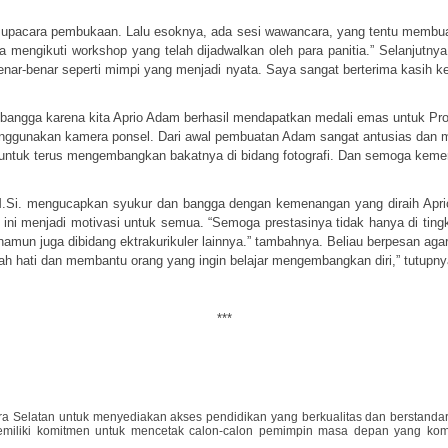
upacara pembukaan. Lalu esoknya, ada sesi wawancara, yang tentu membuatny
 mengikuti workshop yang telah dijadwalkan oleh para panitia.” Selanjutny
benar-benar seperti mimpi yang menjadi nyata. Saya sangat berterima kasih 
ngga karena kita Aprio Adam berhasil mendapatkan medali emas untuk Provi
nggunakan kamera ponsel. Dari awal pembuatan Adam sangat antusias dan m
untuk terus mengembangkan bakatnya di bidang fotografi. Dan semoga kemena
.Si. mengucapkan syukur dan bangga dengan kemenangan yang diraih Aprio
enjadi motivasi untuk semua. “Semoga prestasinya tidak hanya di tingkat n
amun juga dibidang ektrakurikuler lainnya.” tambahnya. Beliau berpesan ag
ndah hati dan membantu orang yang ingin belajar mengembangkan diri,” tutupny
***
 Selatan untuk menyediakan akses pendidikan yang berkualitas dan berstandar i
emiliki komitmen untuk mencetak calon-calon pemimpin masa depan yang kom