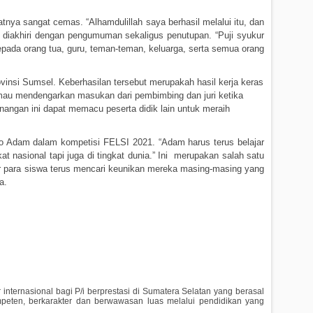
a sangat cemas. “Alhamdulillah saya berhasil melalui itu, dan
a diakhiri dengan pengumuman sekaligus penutupan. “Puji syukur
kepada orang tua, guru, teman-teman, keluarga, serta semua orang
nsi Sumsel. Keberhasilan tersebut merupakah hasil kerja keras
au mendengarkan masukan dari pembimbing dan juri ketika
ngan ini dapat memacu peserta didik lain untuk meraih
 Adam dalam kompetisi FELSI 2021. “Adam harus terus belajar
asional tapi juga di tingkat dunia.” Ini
merupakan salah satu
ar para siswa terus mencari keunikan mereka masing-masing yang
a.
nternasional bagi P/i berprestasi di Sumatera Selatan yang berasal
peten, berkarakter dan berwawasan luas melalui pendidikan yang