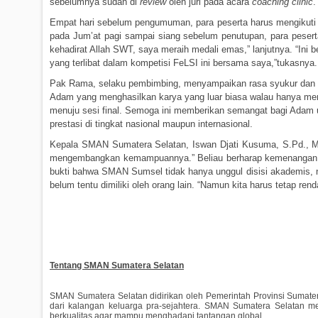
sebelumnya sudah di
review
oleh juri pada acara
coaching clinic
.
Empat hari sebelum pengumuman, para peserta harus mengikuti 
pada Jum’at pagi sampai siang sebelum penutupan, para peserta
kehadirat Allah SWT, saya meraih medali emas,” lanjutnya. “Ini 
yang terlibat dalam kompetisi FeLSI ini bersama saya,”tukasnya.
Pak Rama, selaku pembimbing, menyampaikan rasa syukur dan ba
Adam yang menghasilkan karya yang luar biasa walau hanya me
menuju sesi final. Semoga ini memberikan semangat bagi Adam 
prestasi di tingkat nasional maupun internasional.
Kepala SMAN Sumatera Selatan, Iswan Djati Kusuma, S.Pd., M
mengembangkan kemampuannya.” Beliau berharap kemenangan ini m
bukti bahwa SMAN Sumsel tidak hanya unggul disisi akademis, n
belum tentu dimiliki oleh orang lain. “Namun kita harus tetap re
Tentang SMAN Sumatera Selatan
SMAN Sumatera Selatan didirikan oleh Pemerintah Provinsi Sumatera
dari kalangan keluarga pra-sejahtera. SMAN Sumatera Selatan m
berkualitas agar mampu menghadapi tantangan global.