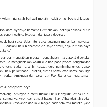
o Adam Triansyah berhasil meraih medali emas Festival Literasi
 bersaudara. Ayahnya bernama Hermansyah, bekerja sebagai buruh
perti editing, fotografi, dan juga videografi.
g cocok bagi saya. Selain itu, saya juga ingin menambah wawasan
LSI adalah untuk menantang diri saya sendiri, sejauh mana saya
datang.”
ai sumber, mengaitkan program pengabdian masyarakat disekolah
 foto. Ia menghabiskan waktu dua hari pada proses pengambilan
o-foto yang sudah ia ambil kepada guru pembimbangnya, Bapak
 untuk perlombaan. Terakhir, proses pembuatan narasi dan juga
api, berkat bimbingan dan saran dari Pak Rama dan juga teman-
oom
di handphone saya.”
 perpanjang, sehingga ia memutuskan untuk mengikuti lomba FeLSI
nnya, semuanya keren dan sangat bagus. Tapi, Alhamdulillah sudah
emperbaiki kesalahan dan kekurangan pada foto-foto mereka yang