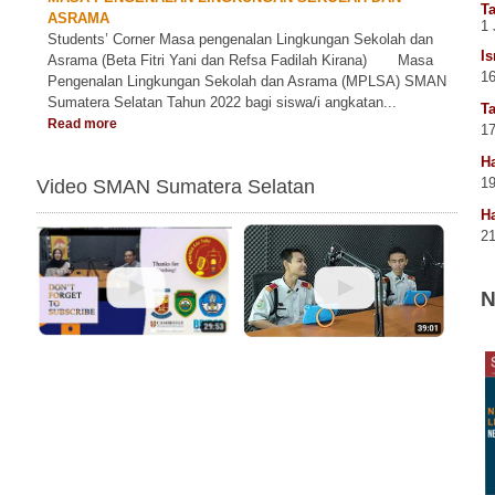
T
ASRAMA
1 
Students’ Corner Masa pengenalan Lingkungan Sekolah dan
Is
Asrama (Beta Fitri Yani dan Refsa Fadilah Kirana) Masa
16
Pengenalan Lingkungan Sekolah dan Asrama (MPLSA) SMAN
Sumatera Selatan Tahun 2022 bagi siswa/i angkatan...
Ta
Read more
17
Ha
19
Video SMAN Sumatera Selatan
Ha
21
N