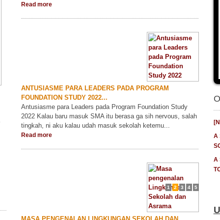
Read more
ANTUSIASME PARA LEADERS PADA PROGRAM
FOUNDATION STUDY 2022...
O
Antusiasme para Leaders pada Program Foundation Study
2022 Kalau baru masuk SMA itu berasa ga sih nervous, salah
[
tingkah, ni aku kalau udah masuk sekolah ketemu...
Read more
A
S
A
T
1
2
3
4
5
U
MASA PENGENALAN LINGKUNGAN SEKOLAH DAN