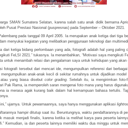
 warga SMAN Sumatera Selatan, karena salah satu anak didik bernama
Apri
oleh Pusat Prestasi Nasional (puspresnas) pada September – Oktober 2021.
 Palembang pada tanggal 09 April 2005. Ia merupakan anak ketiga dari tiga
m menyukai kegiatan yang melibatkan penggunaan teknologi dan multimedia, se
a dari ketiga bidang perlombaan yang ada, fotografi adalah hal yang palin
gikuti FeLSI 2021.” tukasnya. Ia menambahkan, “Motivasi saya mengikuti Fe
erta untuk menambah relasi dan pengalaman saya untuk kehidupan yang akan 
 fotografi tersebut dari mencari ide, mengumpulkan referensi dari berbag
ia mengumpulkan anak-anak kecil di sekitar rumahnya untuk dijadikan model
n atau yang biasa disebut
color grading
. Setelah itu, ia mengirimkan fot
ri Pak Rama, ia memperoleh saran mengenai foto mana yang harus digunakan
karena ia merasa agak kurang baik dalam hal kemampuan bahasa tertulis. T
tonya.
ini,” ujarnya. Untuk pewarnaannya, saya hanya menggunakan aplikasi
lightr
aftarannya hampir ditutup saat itu. Beruntungnya, waktu pendaftarannya di
ntuk masuk menjadi finalis, karena ketika ia melihat karya para peserta lai
afi.” Kemudian, ia dan peserta lainnya memiliki waktu dua minggu untuk m