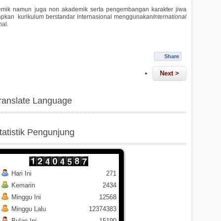
ik namun juga non akademik serta pengembangan karakter jiwa
apkan kurikulum berstandar internasional menggunakan
International
al.
Share
Next >
ranslate Language
tatistik Pengunjung
Hari Ini
271
Kemarin
2434
Minggu Ini
12568
Minggu Lalu
12374383
Bulan Ini
15190