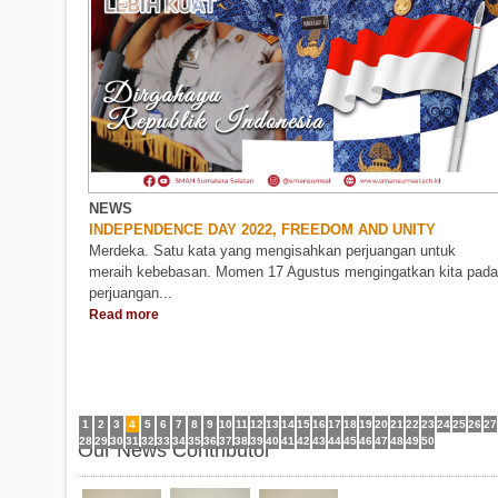
NEWS
INDEPENDENCE DAY 2022, FREEDOM AND UNITY
Merdeka. Satu kata yang mengisahkan perjuangan untuk
meraih kebebasan. Momen 17 Agustus mengingatkan kita pada
perjuangan...
Read more
1
2
3
4
5
6
7
8
9
10
11
12
13
14
15
16
17
18
19
20
21
22
23
24
25
26
27
28
29
30
31
32
33
34
35
36
37
38
39
40
41
42
43
44
45
46
47
48
49
50
Our News Contributor