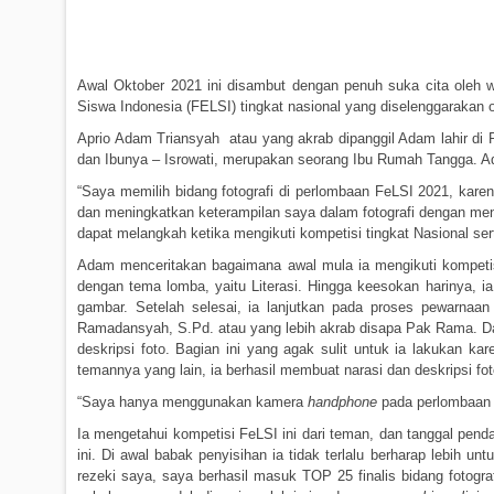
Awal Oktober 2021 ini disambut dengan penuh suka cita oleh
Siswa Indonesia (FELSI) tingkat nasional yang diselenggarakan 
Aprio Adam Triansyah
atau yang akrab dipanggil Adam lahir di
dan Ibunya – Isrowati, merupakan seorang Ibu Rumah Tangga. Ada
“Saya memilih bidang fotografi di perlombaan FeLSI 2021, karen
dan meningkatkan keterampilan saya dalam fotografi dengan men
dapat melangkah ketika mengikuti kompetisi tingkat Nasional s
Adam menceritakan bagaimana awal mula ia mengikuti kompetisi
dengan tema lomba, yaitu Literasi. Hingga keesokan harinya, 
gambar. Setelah selesai, ia lanjutkan pada proses pewarnaa
Ramadansyah, S.Pd. atau yang lebih akrab disapa Pak Rama. Da
deskripsi foto. Bagian ini yang agak sulit untuk ia lakukan 
temannya yang lain, ia berhasil membuat narasi dan deskripsi fo
“Saya hanya menggunakan kamera
handphone
pada perlombaan 
Ia mengetahui kompetisi FeLSI ini dari teman, dan tanggal pend
ini. Di awal babak penyisihan ia tidak terlalu berharap lebih u
rezeki saya, saya berhasil masuk TOP 25 finalis bidang fotogr