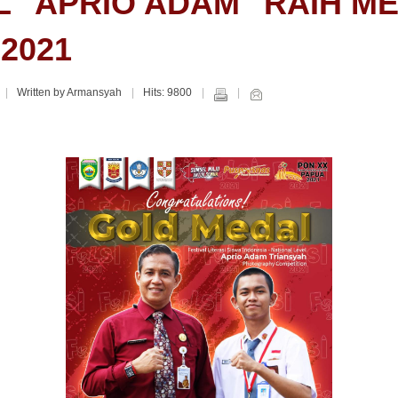
 "APRIO ADAM" RAIH M
 2021
Written by Armansyah
Hits: 9800