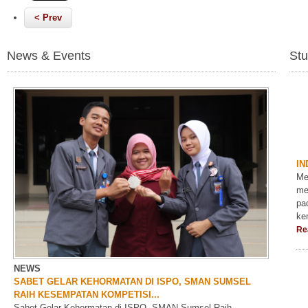
< Prev
News & Events
Stu
IN
Me
me
pa
ke
Re
NEWS
SABET GELAR KEHORMATAN DI ISPO, SMAN SUMSEL
RAIH KESEMPATAN KOMPETISI...
Sabet Gelar Kehormatan di ISPO, SMAN Sumsel Raih