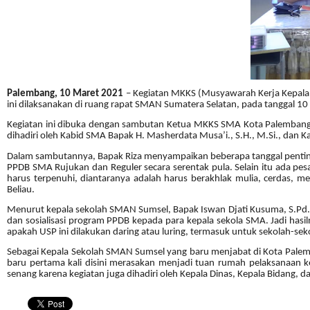
Palembang, 10 Maret 2021
– Kegiatan MKKS (Musyawarah Kerja Kepala S
ini dilaksanakan di ruang rapat SMAN Sumatera Selatan, pada tanggal 10
Kegiatan ini dibuka dengan sambutan Ketua MKKS SMA Kota Palembang Ba
dihadiri oleh Kabid SMA Bapak H. Masherdata Musa’i., S.H., M.Si., dan K
Dalam sambutannya, Bapak Riza menyampaikan beberapa tanggal penting
PPDB SMA Rujukan dan Reguler secara serentak pula. Selain itu ada pesan 
harus terpenuhi, diantaranya adalah harus berakhlak mulia, cerdas, memi
Beliau.
Menurut kepala sekolah SMAN Sumsel, Bapak Iswan Djati Kusuma, S.Pd., 
dan sosialisasi program PPDB kepada para kepala sekola SMA. Jadi has
apakah USP ini dilakukan daring atau luring, termasuk untuk sekolah-s
Sebagai Kepala Sekolah SMAN Sumsel yang baru menjabat di Kota Palemb
baru pertama kali disini merasakan menjadi tuan rumah pelaksanaan k
senang karena kegiatan juga dihadiri oleh Kepala Dinas, Kepala Bidang, dan