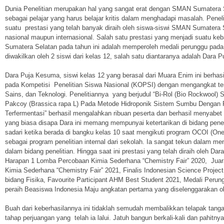
Dunia Penelitian merupakan hal yang sangat erat dengan SMAN Sumatera Se
sebagai pelajar yang harus belajar kritis dalam menghadapi masalah. Pene
suatu prestasi yang telah banyak diraih oleh siswa-siswi SMAN Sumatera S
nasional maupun internasional. Salah satu prestasi yang menjadi suatu 
Sumatera Selatan pada tahun ini adalah memperoleh medali perunggu pad
diwakilkan oleh 2 siswi dari kelas 12, salah satu diantaranya adalah Dara 
Dara Puja Kesuma, siswi kelas 12 yang berasal dari Muara Enim ini berhas
pada Kompetisi Penelitian Siswa Nasional (KOPSI) dengan mengangkat te
Sains, dan Teknologi. Penelitiannya yang berjudul “Bi-Rol (Bio Rockwool)
Pakcoy (Brassica rapa L) Pada Metode Hidroponik Sistem Sumbu Dengan 
Terfermentasi” berhasil mengalahkan ribuan peserta dan berhasil menyabet
yang biasa disapa Dara ini memang mempunyai ketertarikan di bidang penelit
sadari ketika berada di bangku kelas 10 saat mengikuti program OCOI (On
sebagai program penelitian internal dari sekolah. Ia sangat tekun dalam me
dalam bidang penelitian. Hingga saat ini prestasi yang telah diraih oleh Dara
Harapan 1 Lomba Percobaan Kimia Sederhana “Chemistry Fair” 2020, Jua
Kimia Sederhana “Chemistry Fair” 2021, Finalis Indonesian Science Proje
bidang Fisika, Favourite Participant AHM Best Student 2021, Medali Peru
peraih Beasiswa Indonesia Maju angkatan pertama yang diselenggarakan o
Buah dari keberhasilannya ini tidaklah semudah membalikkan telapak tanga
tahap perjuangan yang telah ia lalui. Jatuh bangun berkali-kali dan pahitny