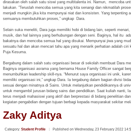
dirasakan oleh salah satu siswi yang multitalenta ini. Namun, mencoba untu
lakukan. ”Teruslah mencoba semua yang kita senangi dan nikmatilah pro
menjadi mungkin jika kita mempunyai niat dan konsisten. Yang terpenting 
semuanya membutuhkan proses,” ungkap Dara.
Selain suka meneliti, Dara juga memiliki hobi di bidang lain, seperti menar
musik, dan hal lainnya yang berhubungan dengan seni. Baginya, hal itu ad
bakatnya dan mencoba semua hal yang disukai. Mempunyai jiwa yang mu
sesuatu hal dan akan mencari tahu apa yang menarik perhatian adalah ciri 
Puja Kesuma.
Bergabung dalam salah satu organisasi besar di sekolah membuat Dara men
Baginya organisasi asrama yang bernama House Family Officer sangat be
menumbuhkan leadership skill-nya. “Menurut saya organisasi ini unik, kare
memiliki organisasi ini,” ungkap Dara. Ia tergabung dalam bagian divisi bi
sesuai dengan minatnya di Sains. Untuk melanjutkan pendidikannya di univ
untuk mengambil jurusan bidang sains dan pendidikan. Saat kuliah nanti, Ia
terus menjadi mahasiswi yang aktif dan berprestasi di bidang penelitian da
kegiatan pengabdian dengan tujuan berbagi kepada masyarakat sekitar mel
Zaky Aditya
Category:
Student Profile
Published on Wednesday, 23 February 2022 14: