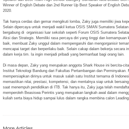
Winner of English Debate dan 2nd Runner Up Best Speaker of English Deb
2020.
Tak hanya cerdas dan gemar mengikuti lomba, Zaky juga memiliki jiwa kep
Selain dipercaya untuk menjadi wakil ketua OSIS SMAN Sumatera Selatan 
bergabung di organisasi luar sekolah seperti Forum OSIS Sumatera Selat
Aksi dan Strategis. Memiliki rasa percaya diri yang tinggi dan kemampuan 
baik, membuat Zaky unggul dalam mempengaruhi dan mengorganisir tema
mencapai target dan berperilaku baik. Selain cakap dalam bekerja secara in
dalam kerja tim. Ia ingin menjadi pribadi yang bermanfaat bagi orang lain.
Di masa depan, Zaky yang merupakan anggota Shark House ini bercita-cita
Institut Teknologi Bandung dari Fakultas Pertambangan dan Perminyakan. Ma
mempersiapkan dirinya untuk masuk salah satu Institut ternama di Indones
memastikan nilai, prestasi, kompetensi, dan mentalnya siap untuk bersai
saat menempuh pendidikan di ITB. Tak hanya itu, Zaky juga telah mendafta
memperoleh Beasiswa Perintis yang merupakan langkah awal dalam mengg
kuliah serta biaya hidup sampai lulus dalam rangka membina calon Leading
More Articles...