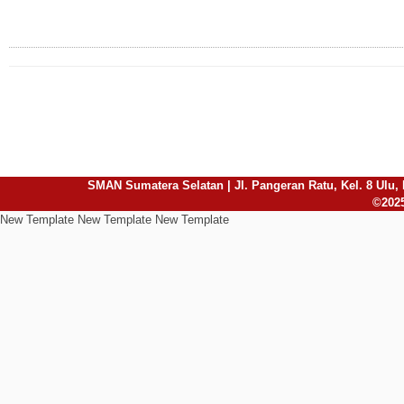
Connect with Us
SMAN Sumatera Selatan | Jl. Pangeran Ratu, Kel. 8 Ulu, 
©2025
New Template New Template New Template