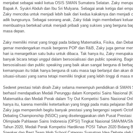
menjabat sebagai wakil ketua OSIS SMAN Sumatera Selatan. Zaky merupak
Bapak A. Syukri Abduh dan Ibu Sri Mulyana. Sebagai anak ketiga dari empa
Zaky mencoba untuk menjadi lebih baik dari kedua kakaknya dan menjadi c
adik bungsunya. Sebagai seorang anak, Zaky tidak ingin membebani keluarg
membuatnya bertekad untuk menjadi pribadi yang sukses yang berguna bag
masa depan.
Zaky memiliki minat yang tinggi pada bidang Matematika, Fisika, dan Debat
gemar mendengarkan musik bergenre POP dan R&B, Zaky juga gemar mem
hari ia menargetkan satu buku untuk dibaca. Tak hanya itu, Zaky merupakan 
banyak bicara tetapi unggul dalam bersosialisasi dan public speaking. Ba
bersosialisasi dan public speaking yang baik akan sangat berguna di berba
kemampuan itu tidak hanya berguna di satu masa tapi berlanjut dan akan 
situasi-situasi yang sama tetapi memiliki tingkat yang lebih tinggi di masa
Sederet prestasi telah diraih Zaky selama menempuh pendidikan di SMAN 
berhasil mendapatkan Medali Perunggu dalam Kompetisi Sains Nasional (
Matematika dan Medali Perak dalam Try Out Kompetisi Sains Nasional On
hanya itu, karena memiliki ketertarikan yang tinggi pada mata pelajaran Ba
Zaky juga memperoleh begitu banyak prestasi yang bergengsi seperti Octof
Debating Championship (NSDC) yang diselenggarakan oleh Pusat Prestasi
Olimpiade Pahlawan Sains Indonesia (OPSI) Tingkat Nasional SMA/MA/SM
Tahun 2020, Medali Perak Kompetisi Hardiknas POSI Tahun 2020 Bidang B
Speaker dan Best Team High School Category Sumatran Idea Debate oleh P