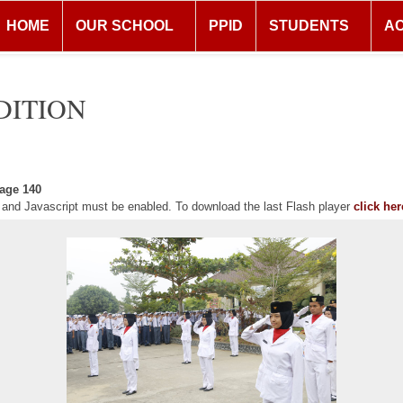
HOME
OUR SCHOOL
PPID
STUDENTS
A
DITION
age 140
r and Javascript must be enabled. To download the last Flash player
click her