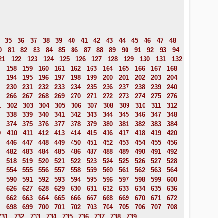
35
36
37
38
39
40
41
42
43
44
45
46
47
48
0
81
82
83
84
85
86
87
88
89
90
91
92
93
94
21
122
123
124
125
126
127
128
129
130
131
132
7
158
159
160
161
162
163
164
165
166
167
168
3
194
195
196
197
198
199
200
201
202
203
204
9
230
231
232
233
234
235
236
237
238
239
240
5
266
267
268
269
270
271
272
273
274
275
276
1
302
303
304
305
306
307
308
309
310
311
312
7
338
339
340
341
342
343
344
345
346
347
348
3
374
375
376
377
378
379
380
381
382
383
384
9
410
411
412
413
414
415
416
417
418
419
420
5
446
447
448
449
450
451
452
453
454
455
456
1
482
483
484
485
486
487
488
489
490
491
492
7
518
519
520
521
522
523
524
525
526
527
528
3
554
555
556
557
558
559
560
561
562
563
564
9
590
591
592
593
594
595
596
597
598
599
600
5
626
627
628
629
630
631
632
633
634
635
636
1
662
663
664
665
666
667
668
669
670
671
672
7
698
699
700
701
702
703
704
705
706
707
708
731
732
733
734
735
736
737
738
739