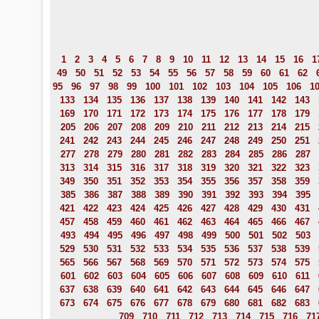
1
2
3
4
5
6
7
8
9
10
11
12
13
14
15
16
1
49
50
51
52
53
54
55
56
57
58
59
60
61
62
95
96
97
98
99
100
101
102
103
104
105
106
1
133
134
135
136
137
138
139
140
141
142
143
169
170
171
172
173
174
175
176
177
178
179
205
206
207
208
209
210
211
212
213
214
215
241
242
243
244
245
246
247
248
249
250
251
277
278
279
280
281
282
283
284
285
286
287
313
314
315
316
317
318
319
320
321
322
323
349
350
351
352
353
354
355
356
357
358
359
385
386
387
388
389
390
391
392
393
394
395
421
422
423
424
425
426
427
428
429
430
431
457
458
459
460
461
462
463
464
465
466
467
493
494
495
496
497
498
499
500
501
502
503
529
530
531
532
533
534
535
536
537
538
539
565
566
567
568
569
570
571
572
573
574
575
601
602
603
604
605
606
607
608
609
610
611
637
638
639
640
641
642
643
644
645
646
647
673
674
675
676
677
678
679
680
681
682
683
709
710
711
712
713
714
715
716
71