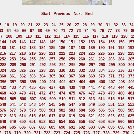
Start
Previous
Next
End
7
18
19
20
21
22
23
24
25
26
27
28
29
30
31
32
33
34
63
64
65
66
67
68
69
70
71
72
73
74
75
76
77
78
79
8
07
108
109
110
111
112
113
114
115
116
117
118
119
120
1
144
145
146
147
148
149
150
151
152
153
154
155
156
15
180
181
182
183
184
185
186
187
188
189
190
191
192
19
216
217
218
219
220
221
222
223
224
225
226
227
228
22
252
253
254
255
256
257
258
259
260
261
262
263
264
26
288
289
290
291
292
293
294
295
296
297
298
299
300
30
324
325
326
327
328
329
330
331
332
333
334
335
336
33
360
361
362
363
364
365
366
367
368
369
370
371
372
37
396
397
398
399
400
401
402
403
404
405
406
407
408
40
432
433
434
435
436
437
438
439
440
441
442
443
444
44
468
469
470
471
472
473
474
475
476
477
478
479
480
48
504
505
506
507
508
509
510
511
512
513
514
515
516
51
540
541
542
543
544
545
546
547
548
549
550
551
552
55
576
577
578
579
580
581
582
583
584
585
586
587
588
58
612
613
614
615
616
617
618
619
620
621
622
623
624
62
648
649
650
651
652
653
654
655
656
657
658
659
660
66
684
685
686
687
688
689
690
691
692
693
694
695
696
69
7
718
719
720
721
722
723
724
725
726
727
728
729
730