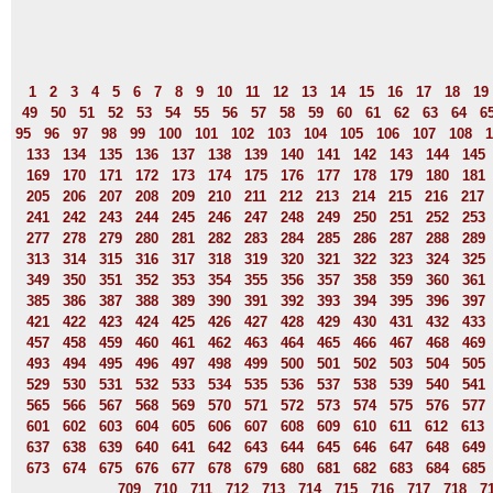
1
2
3
4
5
6
7
8
9
10
11
12
13
14
15
16
17
18
19
49
50
51
52
53
54
55
56
57
58
59
60
61
62
63
64
6
95
96
97
98
99
100
101
102
103
104
105
106
107
108
1
133
134
135
136
137
138
139
140
141
142
143
144
145
169
170
171
172
173
174
175
176
177
178
179
180
181
205
206
207
208
209
210
211
212
213
214
215
216
217
241
242
243
244
245
246
247
248
249
250
251
252
253
277
278
279
280
281
282
283
284
285
286
287
288
289
313
314
315
316
317
318
319
320
321
322
323
324
325
349
350
351
352
353
354
355
356
357
358
359
360
361
385
386
387
388
389
390
391
392
393
394
395
396
397
421
422
423
424
425
426
427
428
429
430
431
432
433
457
458
459
460
461
462
463
464
465
466
467
468
469
493
494
495
496
497
498
499
500
501
502
503
504
505
529
530
531
532
533
534
535
536
537
538
539
540
541
565
566
567
568
569
570
571
572
573
574
575
576
577
601
602
603
604
605
606
607
608
609
610
611
612
613
637
638
639
640
641
642
643
644
645
646
647
648
649
673
674
675
676
677
678
679
680
681
682
683
684
685
709
710
711
712
713
714
715
716
717
718
7