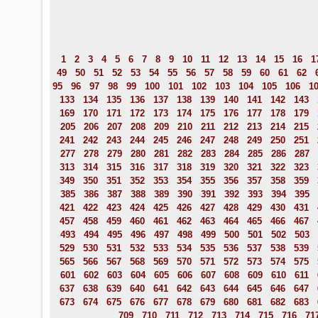
1
2
3
4
5
6
7
8
9
10
11
12
13
14
15
16
1
49
50
51
52
53
54
55
56
57
58
59
60
61
62
95
96
97
98
99
100
101
102
103
104
105
106
1
133
134
135
136
137
138
139
140
141
142
143
169
170
171
172
173
174
175
176
177
178
179
205
206
207
208
209
210
211
212
213
214
215
241
242
243
244
245
246
247
248
249
250
251
277
278
279
280
281
282
283
284
285
286
287
313
314
315
316
317
318
319
320
321
322
323
349
350
351
352
353
354
355
356
357
358
359
385
386
387
388
389
390
391
392
393
394
395
421
422
423
424
425
426
427
428
429
430
431
457
458
459
460
461
462
463
464
465
466
467
493
494
495
496
497
498
499
500
501
502
503
529
530
531
532
533
534
535
536
537
538
539
565
566
567
568
569
570
571
572
573
574
575
601
602
603
604
605
606
607
608
609
610
611
637
638
639
640
641
642
643
644
645
646
647
673
674
675
676
677
678
679
680
681
682
683
709
710
711
712
713
714
715
716
71