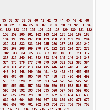
35
36
37
38
39
40
41
42
43
44
45
46
47
48
0
81
82
83
84
85
86
87
88
89
90
91
92
93
94
21
122
123
124
125
126
127
128
129
130
131
132
7
158
159
160
161
162
163
164
165
166
167
168
3
194
195
196
197
198
199
200
201
202
203
204
9
230
231
232
233
234
235
236
237
238
239
240
5
266
267
268
269
270
271
272
273
274
275
276
1
302
303
304
305
306
307
308
309
310
311
312
7
338
339
340
341
342
343
344
345
346
347
348
3
374
375
376
377
378
379
380
381
382
383
384
9
410
411
412
413
414
415
416
417
418
419
420
5
446
447
448
449
450
451
452
453
454
455
456
1
482
483
484
485
486
487
488
489
490
491
492
7
518
519
520
521
522
523
524
525
526
527
528
3
554
555
556
557
558
559
560
561
562
563
564
9
590
591
592
593
594
595
596
597
598
599
600
5
626
627
628
629
630
631
632
633
634
635
636
1
662
663
664
665
666
667
668
669
670
671
672
7
698
699
700
701
702
703
704
705
706
707
708
731
732
733
734
735
736
737
738
739