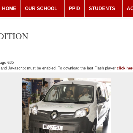
HOME
OUR SCHOOL
PPID
STUDENTS
A
DITION
age 635
r and Javascript must be enabled. To download the last Flash player
click her