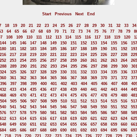
Start
Previous
Next
End
7
18
19
20
21
22
23
24
25
26
27
28
29
30
31
32
33
34
63
64
65
66
67
68
69
70
71
72
73
74
75
76
77
78
79
8
07
108
109
110
111
112
113
114
115
116
117
118
119
120
1
144
145
146
147
148
149
150
151
152
153
154
155
156
15
180
181
182
183
184
185
186
187
188
189
190
191
192
19
216
217
218
219
220
221
222
223
224
225
226
227
228
22
252
253
254
255
256
257
258
259
260
261
262
263
264
26
288
289
290
291
292
293
294
295
296
297
298
299
300
30
324
325
326
327
328
329
330
331
332
333
334
335
336
33
360
361
362
363
364
365
366
367
368
369
370
371
372
37
396
397
398
399
400
401
402
403
404
405
406
407
408
40
432
433
434
435
436
437
438
439
440
441
442
443
444
44
468
469
470
471
472
473
474
475
476
477
478
479
480
48
504
505
506
507
508
509
510
511
512
513
514
515
516
51
540
541
542
543
544
545
546
547
548
549
550
551
552
55
576
577
578
579
580
581
582
583
584
585
586
587
588
58
612
613
614
615
616
617
618
619
620
621
622
623
624
62
648
649
650
651
652
653
654
655
656
657
658
659
660
66
684
685
686
687
688
689
690
691
692
693
694
695
696
69
7
718
719
720
721
722
723
724
725
726
727
728
729
730