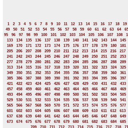
1
2
3
4
5
6
7
8
9
10
11
12
13
14
15
16
17
18
19
49
50
51
52
53
54
55
56
57
58
59
60
61
62
63
64
6
95
96
97
98
99
100
101
102
103
104
105
106
107
108
1
133
134
135
136
137
138
139
140
141
142
143
144
145
169
170
171
172
173
174
175
176
177
178
179
180
181
205
206
207
208
209
210
211
212
213
214
215
216
217
241
242
243
244
245
246
247
248
249
250
251
252
253
277
278
279
280
281
282
283
284
285
286
287
288
289
313
314
315
316
317
318
319
320
321
322
323
324
325
349
350
351
352
353
354
355
356
357
358
359
360
361
385
386
387
388
389
390
391
392
393
394
395
396
397
421
422
423
424
425
426
427
428
429
430
431
432
433
457
458
459
460
461
462
463
464
465
466
467
468
469
493
494
495
496
497
498
499
500
501
502
503
504
505
529
530
531
532
533
534
535
536
537
538
539
540
541
565
566
567
568
569
570
571
572
573
574
575
576
577
601
602
603
604
605
606
607
608
609
610
611
612
613
637
638
639
640
641
642
643
644
645
646
647
648
649
673
674
675
676
677
678
679
680
681
682
683
684
685
709
710
711
712
713
714
715
716
717
718
7