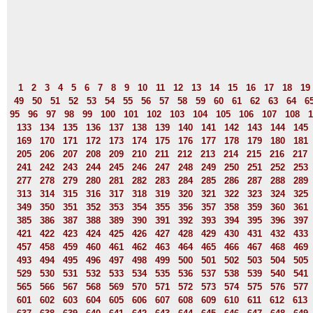
1
2
3
4
5
6
7
8
9
10
11
12
13
14
15
16
17
18
19
49
50
51
52
53
54
55
56
57
58
59
60
61
62
63
64
6
95
96
97
98
99
100
101
102
103
104
105
106
107
108
1
133
134
135
136
137
138
139
140
141
142
143
144
145
169
170
171
172
173
174
175
176
177
178
179
180
181
205
206
207
208
209
210
211
212
213
214
215
216
217
241
242
243
244
245
246
247
248
249
250
251
252
253
277
278
279
280
281
282
283
284
285
286
287
288
289
313
314
315
316
317
318
319
320
321
322
323
324
325
349
350
351
352
353
354
355
356
357
358
359
360
361
385
386
387
388
389
390
391
392
393
394
395
396
397
421
422
423
424
425
426
427
428
429
430
431
432
433
457
458
459
460
461
462
463
464
465
466
467
468
469
493
494
495
496
497
498
499
500
501
502
503
504
505
529
530
531
532
533
534
535
536
537
538
539
540
541
565
566
567
568
569
570
571
572
573
574
575
576
577
601
602
603
604
605
606
607
608
609
610
611
612
613