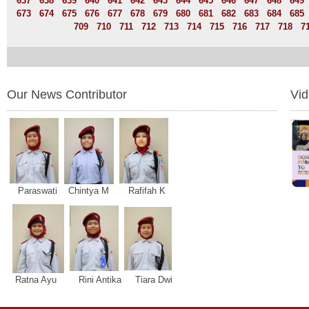
637
638
639
640
641
642
643
644
645
646
647
648
649
673
674
675
676
677
678
679
680
681
682
683
684
685
709
710
711
712
713
714
715
716
717
718
7
Our News Contributor
Vi
Paraswati Chintya M Rafifah K
Ratna Ayu Rini Antika Tiara Dwi