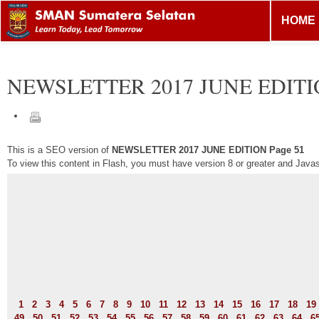
HOME
NEWSLETTER 2017 JUNE EDIT
This is a SEO version of
NEWSLETTER 2017 JUNE EDITION Page 51
To view this content in Flash, you must have version 8 or greater and Java
1
2
3
4
5
6
7
8
9
10
11
12
13
14
15
16
17
18
19
49
50
51
52
53
54
55
56
57
58
59
60
61
62
63
64
6