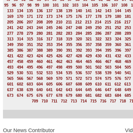
95
96
97
98
99
100
101
102
103
104
105
106
107
108
1
133
134
135
136
137
138
139
140
141
142
143
144
145
169
170
171
172
173
174
175
176
177
178
179
180
181
205
206
207
208
209
210
211
212
213
214
215
216
217
241
242
243
244
245
246
247
248
249
250
251
252
253
277
278
279
280
281
282
283
284
285
286
287
288
289
313
314
315
316
317
318
319
320
321
322
323
324
325
349
350
351
352
353
354
355
356
357
358
359
360
361
385
386
387
388
389
390
391
392
393
394
395
396
397
421
422
423
424
425
426
427
428
429
430
431
432
433
457
458
459
460
461
462
463
464
465
466
467
468
469
493
494
495
496
497
498
499
500
501
502
503
504
505
529
530
531
532
533
534
535
536
537
538
539
540
541
565
566
567
568
569
570
571
572
573
574
575
576
577
601
602
603
604
605
606
607
608
609
610
611
612
613
637
638
639
640
641
642
643
644
645
646
647
648
649
673
674
675
676
677
678
679
680
681
682
683
684
685
709
710
711
712
713
714
715
716
717
718
7
Our News Contributor
Vi