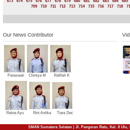
673
674
675
676
677
678
679
680
681
682
683
684
685
709
710
711
712
713
714
715
716
717
718
7
Our News Contributor
Vi
Paraswati Chintya M Rafifah K
Ratna Ayu Rini Antika Tiara Dwi
SMAN Sumatera Selatan | Jl. Pangeran Ratu, Kel. 8 Ulu, 