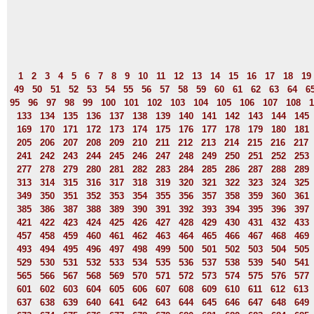
1
2
3
4
5
6
7
8
9
10
11
12
13
14
15
16
17
18
19
49
50
51
52
53
54
55
56
57
58
59
60
61
62
63
64
6
95
96
97
98
99
100
101
102
103
104
105
106
107
108
1
133
134
135
136
137
138
139
140
141
142
143
144
145
169
170
171
172
173
174
175
176
177
178
179
180
181
205
206
207
208
209
210
211
212
213
214
215
216
217
241
242
243
244
245
246
247
248
249
250
251
252
253
277
278
279
280
281
282
283
284
285
286
287
288
289
313
314
315
316
317
318
319
320
321
322
323
324
325
349
350
351
352
353
354
355
356
357
358
359
360
361
385
386
387
388
389
390
391
392
393
394
395
396
397
421
422
423
424
425
426
427
428
429
430
431
432
433
457
458
459
460
461
462
463
464
465
466
467
468
469
493
494
495
496
497
498
499
500
501
502
503
504
505
529
530
531
532
533
534
535
536
537
538
539
540
541
565
566
567
568
569
570
571
572
573
574
575
576
577
601
602
603
604
605
606
607
608
609
610
611
612
613
637
638
639
640
641
642
643
644
645
646
647
648
649