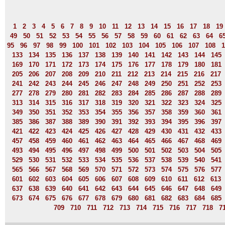
1
2
3
4
5
6
7
8
9
10
11
12
13
14
15
16
17
18
19
49
50
51
52
53
54
55
56
57
58
59
60
61
62
63
64
6
95
96
97
98
99
100
101
102
103
104
105
106
107
108
1
133
134
135
136
137
138
139
140
141
142
143
144
145
169
170
171
172
173
174
175
176
177
178
179
180
181
205
206
207
208
209
210
211
212
213
214
215
216
217
241
242
243
244
245
246
247
248
249
250
251
252
253
277
278
279
280
281
282
283
284
285
286
287
288
289
313
314
315
316
317
318
319
320
321
322
323
324
325
349
350
351
352
353
354
355
356
357
358
359
360
361
385
386
387
388
389
390
391
392
393
394
395
396
397
421
422
423
424
425
426
427
428
429
430
431
432
433
457
458
459
460
461
462
463
464
465
466
467
468
469
493
494
495
496
497
498
499
500
501
502
503
504
505
529
530
531
532
533
534
535
536
537
538
539
540
541
565
566
567
568
569
570
571
572
573
574
575
576
577
601
602
603
604
605
606
607
608
609
610
611
612
613
637
638
639
640
641
642
643
644
645
646
647
648
649
673
674
675
676
677
678
679
680
681
682
683
684
685
709
710
711
712
713
714
715
716
717
718
7