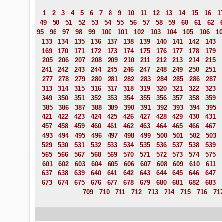
1
2
3
4
5
6
7
8
9
10
11
12
13
14
15
16
1
49
50
51
52
53
54
55
56
57
58
59
60
61
62
95
96
97
98
99
100
101
102
103
104
105
106
1
133
134
135
136
137
138
139
140
141
142
143
169
170
171
172
173
174
175
176
177
178
179
205
206
207
208
209
210
211
212
213
214
215
241
242
243
244
245
246
247
248
249
250
251
277
278
279
280
281
282
283
284
285
286
287
313
314
315
316
317
318
319
320
321
322
323
349
350
351
352
353
354
355
356
357
358
359
385
386
387
388
389
390
391
392
393
394
395
421
422
423
424
425
426
427
428
429
430
431
457
458
459
460
461
462
463
464
465
466
467
493
494
495
496
497
498
499
500
501
502
503
529
530
531
532
533
534
535
536
537
538
539
565
566
567
568
569
570
571
572
573
574
575
601
602
603
604
605
606
607
608
609
610
611
637
638
639
640
641
642
643
644
645
646
647
673
674
675
676
677
678
679
680
681
682
683
709
710
711
712
713
714
715
716
71