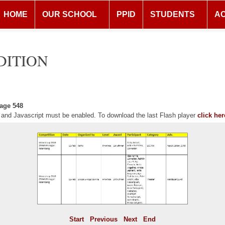
HOME
OUR SCHOOL
PPID
STUDENTS
A
DITION
age 548
r and Javascript must be enabled. To download the last Flash player
click her
Start
Previous
Next
End