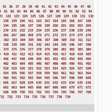
35
36
37
38
39
40
41
42
43
44
45
46
47
48
0
81
82
83
84
85
86
87
88
89
90
91
92
93
94
21
122
123
124
125
126
127
128
129
130
131
132
7
158
159
160
161
162
163
164
165
166
167
168
3
194
195
196
197
198
199
200
201
202
203
204
9
230
231
232
233
234
235
236
237
238
239
240
5
266
267
268
269
270
271
272
273
274
275
276
1
302
303
304
305
306
307
308
309
310
311
312
7
338
339
340
341
342
343
344
345
346
347
348
3
374
375
376
377
378
379
380
381
382
383
384
9
410
411
412
413
414
415
416
417
418
419
420
5
446
447
448
449
450
451
452
453
454
455
456
1
482
483
484
485
486
487
488
489
490
491
492
7
518
519
520
521
522
523
524
525
526
527
528
3
554
555
556
557
558
559
560
561
562
563
564
9
590
591
592
593
594
595
596
597
598
599
600
5
626
627
628
629
630
631
632
633
634
635
636
1
662
663
664
665
666
667
668
669
670
671
672
7
698
699
700
701
702
703
704
705
706
707
708
731
732
733
734
735
736
737
738
739