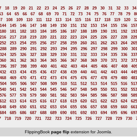
7
18
19
20
21
22
23
24
25
26
27
28
29
30
31
32
33
34
63
64
65
66
67
68
69
70
71
72
73
74
75
76
77
78
79
8
07
108
109
110
111
112
113
114
115
116
117
118
119
120
1
144
145
146
147
148
149
150
151
152
153
154
155
156
15
180
181
182
183
184
185
186
187
188
189
190
191
192
19
216
217
218
219
220
221
222
223
224
225
226
227
228
22
252
253
254
255
256
257
258
259
260
261
262
263
264
26
288
289
290
291
292
293
294
295
296
297
298
299
300
30
324
325
326
327
328
329
330
331
332
333
334
335
336
33
360
361
362
363
364
365
366
367
368
369
370
371
372
37
396
397
398
399
400
401
402
403
404
405
406
407
408
40
432
433
434
435
436
437
438
439
440
441
442
443
444
44
468
469
470
471
472
473
474
475
476
477
478
479
480
48
504
505
506
507
508
509
510
511
512
513
514
515
516
51
540
541
542
543
544
545
546
547
548
549
550
551
552
55
576
577
578
579
580
581
582
583
584
585
586
587
588
58
612
613
614
615
616
617
618
619
620
621
622
623
624
62
648
649
650
651
652
653
654
655
656
657
658
659
660
66
684
685
686
687
688
689
690
691
692
693
694
695
696
69
7
718
719
720
721
722
723
724
725
726
727
728
729
730
FlippingBook
page flip
extension for Joomla.