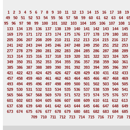
1
2
3
4
5
6
7
8
9
10
11
12
13
14
15
16
17
18
19
49
50
51
52
53
54
55
56
57
58
59
60
61
62
63
64
6
95
96
97
98
99
100
101
102
103
104
105
106
107
108
1
133
134
135
136
137
138
139
140
141
142
143
144
145
169
170
171
172
173
174
175
176
177
178
179
180
181
205
206
207
208
209
210
211
212
213
214
215
216
217
241
242
243
244
245
246
247
248
249
250
251
252
253
277
278
279
280
281
282
283
284
285
286
287
288
289
313
314
315
316
317
318
319
320
321
322
323
324
325
349
350
351
352
353
354
355
356
357
358
359
360
361
385
386
387
388
389
390
391
392
393
394
395
396
397
421
422
423
424
425
426
427
428
429
430
431
432
433
457
458
459
460
461
462
463
464
465
466
467
468
469
493
494
495
496
497
498
499
500
501
502
503
504
505
529
530
531
532
533
534
535
536
537
538
539
540
541
565
566
567
568
569
570
571
572
573
574
575
576
577
601
602
603
604
605
606
607
608
609
610
611
612
613
637
638
639
640
641
642
643
644
645
646
647
648
649
673
674
675
676
677
678
679
680
681
682
683
684
685
709
710
711
712
713
714
715
716
717
718
7