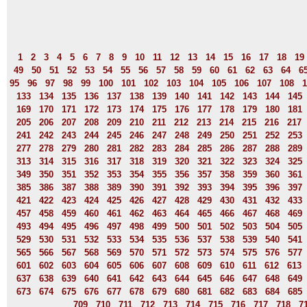
1
2
3
4
5
6
7
8
9
10
11
12
13
14
15
16
17
18
19
49
50
51
52
53
54
55
56
57
58
59
60
61
62
63
64
6
95
96
97
98
99
100
101
102
103
104
105
106
107
108
1
133
134
135
136
137
138
139
140
141
142
143
144
145
169
170
171
172
173
174
175
176
177
178
179
180
181
205
206
207
208
209
210
211
212
213
214
215
216
217
241
242
243
244
245
246
247
248
249
250
251
252
253
277
278
279
280
281
282
283
284
285
286
287
288
289
313
314
315
316
317
318
319
320
321
322
323
324
325
349
350
351
352
353
354
355
356
357
358
359
360
361
385
386
387
388
389
390
391
392
393
394
395
396
397
421
422
423
424
425
426
427
428
429
430
431
432
433
457
458
459
460
461
462
463
464
465
466
467
468
469
493
494
495
496
497
498
499
500
501
502
503
504
505
529
530
531
532
533
534
535
536
537
538
539
540
541
565
566
567
568
569
570
571
572
573
574
575
576
577
601
602
603
604
605
606
607
608
609
610
611
612
613
637
638
639
640
641
642
643
644
645
646
647
648
649
673
674
675
676
677
678
679
680
681
682
683
684
685
709
710
711
712
713
714
715
716
717
718
7