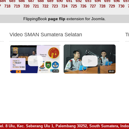
684
685
686
687
688
689
690
691
692
693
694
695
696
69
7
718
719
720
721
722
723
724
725
726
727
728
729
730
FlippingBook
page flip
extension for Joomla.
Video SMAN Sumatera Selatan
T
l. 8 Ulu, Kec. Seberang Ulu 1, Palembang 30252, South Sumatera, Indones