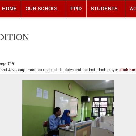
HOME
OUR SCHOOL
PPID
STUDENTS
A
DITION
age 719
r and Javascript must be enabled. To download the last Flash player
click her