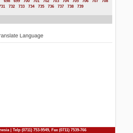
7
698
699
700
701
702
703
704
705
706
707
708
731
732
733
734
735
736
737
738
739
ranslate Language
ia | Telp (0711) 753-9549, Fax (0711) 7539-766