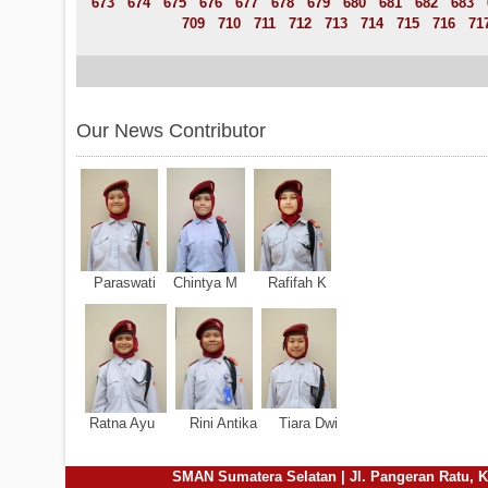
673
674
675
676
677
678
679
680
681
682
683
709
710
711
712
713
714
715
716
71
Our News Contributor
Paraswati Chintya M Rafifah K
Ratna Ayu Rini Antika Tiara Dwi
SMAN Sumatera Selatan | Jl. Pangeran Ratu, Ke