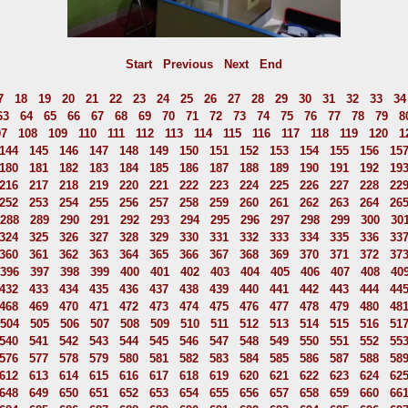
Start
Previous
Next
End
7
18
19
20
21
22
23
24
25
26
27
28
29
30
31
32
33
34
63
64
65
66
67
68
69
70
71
72
73
74
75
76
77
78
79
8
07
108
109
110
111
112
113
114
115
116
117
118
119
120
1
144
145
146
147
148
149
150
151
152
153
154
155
156
15
180
181
182
183
184
185
186
187
188
189
190
191
192
19
216
217
218
219
220
221
222
223
224
225
226
227
228
22
252
253
254
255
256
257
258
259
260
261
262
263
264
26
288
289
290
291
292
293
294
295
296
297
298
299
300
30
324
325
326
327
328
329
330
331
332
333
334
335
336
33
360
361
362
363
364
365
366
367
368
369
370
371
372
37
396
397
398
399
400
401
402
403
404
405
406
407
408
40
432
433
434
435
436
437
438
439
440
441
442
443
444
44
468
469
470
471
472
473
474
475
476
477
478
479
480
48
504
505
506
507
508
509
510
511
512
513
514
515
516
51
540
541
542
543
544
545
546
547
548
549
550
551
552
55
576
577
578
579
580
581
582
583
584
585
586
587
588
58
612
613
614
615
616
617
618
619
620
621
622
623
624
62
648
649
650
651
652
653
654
655
656
657
658
659
660
66