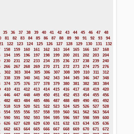
35
36
37
38
39
40
41
42
43
44
45
46
47
48
0
81
82
83
84
85
86
87
88
89
90
91
92
93
94
21
122
123
124
125
126
127
128
129
130
131
132
7
158
159
160
161
162
163
164
165
166
167
168
3
194
195
196
197
198
199
200
201
202
203
204
9
230
231
232
233
234
235
236
237
238
239
240
5
266
267
268
269
270
271
272
273
274
275
276
1
302
303
304
305
306
307
308
309
310
311
312
7
338
339
340
341
342
343
344
345
346
347
348
3
374
375
376
377
378
379
380
381
382
383
384
9
410
411
412
413
414
415
416
417
418
419
420
5
446
447
448
449
450
451
452
453
454
455
456
1
482
483
484
485
486
487
488
489
490
491
492
7
518
519
520
521
522
523
524
525
526
527
528
3
554
555
556
557
558
559
560
561
562
563
564
9
590
591
592
593
594
595
596
597
598
599
600
5
626
627
628
629
630
631
632
633
634
635
636
1
662
663
664
665
666
667
668
669
670
671
672