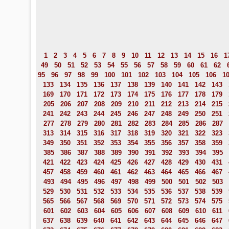
1
2
3
4
5
6
7
8
9
10
11
12
13
14
15
16
1
49
50
51
52
53
54
55
56
57
58
59
60
61
62
95
96
97
98
99
100
101
102
103
104
105
106
1
133
134
135
136
137
138
139
140
141
142
143
169
170
171
172
173
174
175
176
177
178
179
205
206
207
208
209
210
211
212
213
214
215
241
242
243
244
245
246
247
248
249
250
251
277
278
279
280
281
282
283
284
285
286
287
313
314
315
316
317
318
319
320
321
322
323
349
350
351
352
353
354
355
356
357
358
359
385
386
387
388
389
390
391
392
393
394
395
421
422
423
424
425
426
427
428
429
430
431
457
458
459
460
461
462
463
464
465
466
467
493
494
495
496
497
498
499
500
501
502
503
529
530
531
532
533
534
535
536
537
538
539
565
566
567
568
569
570
571
572
573
574
575
601
602
603
604
605
606
607
608
609
610
611
637
638
639
640
641
642
643
644
645
646
647