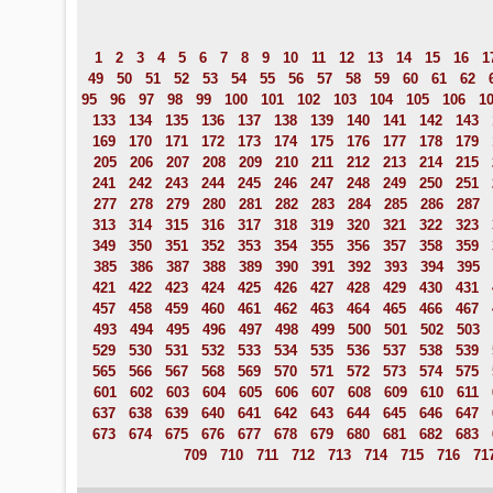
1
2
3
4
5
6
7
8
9
10
11
12
13
14
15
16
1
49
50
51
52
53
54
55
56
57
58
59
60
61
62
95
96
97
98
99
100
101
102
103
104
105
106
1
133
134
135
136
137
138
139
140
141
142
143
169
170
171
172
173
174
175
176
177
178
179
205
206
207
208
209
210
211
212
213
214
215
241
242
243
244
245
246
247
248
249
250
251
277
278
279
280
281
282
283
284
285
286
287
313
314
315
316
317
318
319
320
321
322
323
349
350
351
352
353
354
355
356
357
358
359
385
386
387
388
389
390
391
392
393
394
395
421
422
423
424
425
426
427
428
429
430
431
457
458
459
460
461
462
463
464
465
466
467
493
494
495
496
497
498
499
500
501
502
503
529
530
531
532
533
534
535
536
537
538
539
565
566
567
568
569
570
571
572
573
574
575
601
602
603
604
605
606
607
608
609
610
611
637
638
639
640
641
642
643
644
645
646
647
673
674
675
676
677
678
679
680
681
682
683
709
710
711
712
713
714
715
716
71