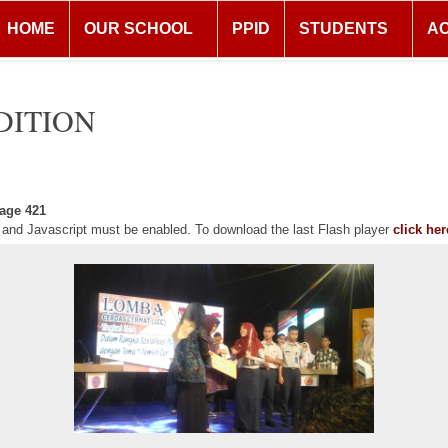
HOME
OUR SCHOOL
PPID
STUDENTS
A
DITION
age 421
r and Javascript must be enabled. To download the last Flash player
click her