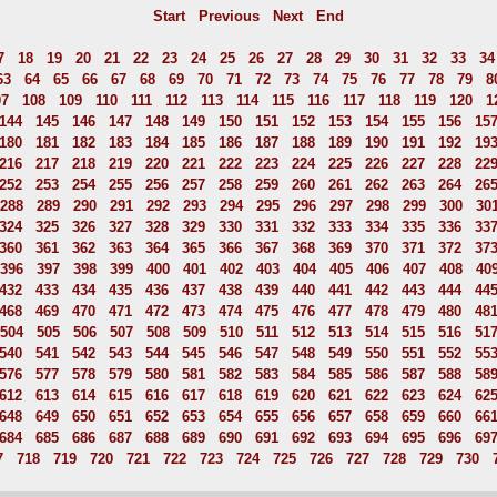
Start
Previous
Next
End
7
18
19
20
21
22
23
24
25
26
27
28
29
30
31
32
33
34
63
64
65
66
67
68
69
70
71
72
73
74
75
76
77
78
79
8
07
108
109
110
111
112
113
114
115
116
117
118
119
120
1
144
145
146
147
148
149
150
151
152
153
154
155
156
15
180
181
182
183
184
185
186
187
188
189
190
191
192
19
216
217
218
219
220
221
222
223
224
225
226
227
228
22
252
253
254
255
256
257
258
259
260
261
262
263
264
26
288
289
290
291
292
293
294
295
296
297
298
299
300
30
324
325
326
327
328
329
330
331
332
333
334
335
336
33
360
361
362
363
364
365
366
367
368
369
370
371
372
37
396
397
398
399
400
401
402
403
404
405
406
407
408
40
432
433
434
435
436
437
438
439
440
441
442
443
444
44
468
469
470
471
472
473
474
475
476
477
478
479
480
48
504
505
506
507
508
509
510
511
512
513
514
515
516
51
540
541
542
543
544
545
546
547
548
549
550
551
552
55
576
577
578
579
580
581
582
583
584
585
586
587
588
58
612
613
614
615
616
617
618
619
620
621
622
623
624
62
648
649
650
651
652
653
654
655
656
657
658
659
660
66
684
685
686
687
688
689
690
691
692
693
694
695
696
69
7
718
719
720
721
722
723
724
725
726
727
728
729
730