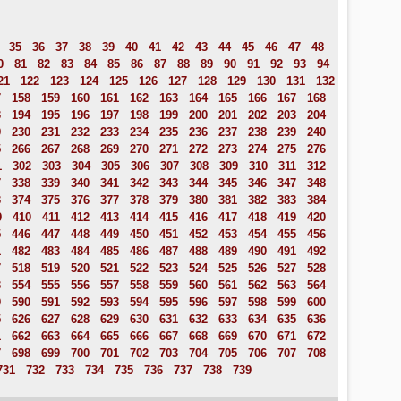
35
36
37
38
39
40
41
42
43
44
45
46
47
48
0
81
82
83
84
85
86
87
88
89
90
91
92
93
94
21
122
123
124
125
126
127
128
129
130
131
132
7
158
159
160
161
162
163
164
165
166
167
168
3
194
195
196
197
198
199
200
201
202
203
204
9
230
231
232
233
234
235
236
237
238
239
240
5
266
267
268
269
270
271
272
273
274
275
276
1
302
303
304
305
306
307
308
309
310
311
312
7
338
339
340
341
342
343
344
345
346
347
348
3
374
375
376
377
378
379
380
381
382
383
384
9
410
411
412
413
414
415
416
417
418
419
420
5
446
447
448
449
450
451
452
453
454
455
456
1
482
483
484
485
486
487
488
489
490
491
492
7
518
519
520
521
522
523
524
525
526
527
528
3
554
555
556
557
558
559
560
561
562
563
564
9
590
591
592
593
594
595
596
597
598
599
600
5
626
627
628
629
630
631
632
633
634
635
636
1
662
663
664
665
666
667
668
669
670
671
672
7
698
699
700
701
702
703
704
705
706
707
708
731
732
733
734
735
736
737
738
739