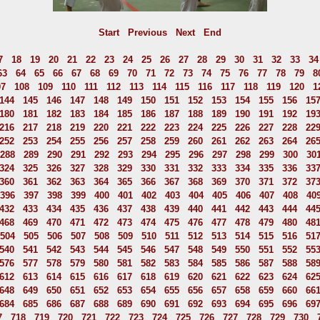
Start
Previous
Next
End
7
18
19
20
21
22
23
24
25
26
27
28
29
30
31
32
33
34
63
64
65
66
67
68
69
70
71
72
73
74
75
76
77
78
79
8
07
108
109
110
111
112
113
114
115
116
117
118
119
120
1
144
145
146
147
148
149
150
151
152
153
154
155
156
15
180
181
182
183
184
185
186
187
188
189
190
191
192
19
216
217
218
219
220
221
222
223
224
225
226
227
228
22
252
253
254
255
256
257
258
259
260
261
262
263
264
26
288
289
290
291
292
293
294
295
296
297
298
299
300
30
324
325
326
327
328
329
330
331
332
333
334
335
336
33
360
361
362
363
364
365
366
367
368
369
370
371
372
37
396
397
398
399
400
401
402
403
404
405
406
407
408
40
432
433
434
435
436
437
438
439
440
441
442
443
444
44
468
469
470
471
472
473
474
475
476
477
478
479
480
48
504
505
506
507
508
509
510
511
512
513
514
515
516
51
540
541
542
543
544
545
546
547
548
549
550
551
552
55
576
577
578
579
580
581
582
583
584
585
586
587
588
58
612
613
614
615
616
617
618
619
620
621
622
623
624
62
648
649
650
651
652
653
654
655
656
657
658
659
660
66
684
685
686
687
688
689
690
691
692
693
694
695
696
69
7
718
719
720
721
722
723
724
725
726
727
728
729
730