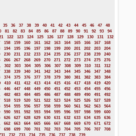
35
36
37
38
39
40
41
42
43
44
45
46
47
48
0
81
82
83
84
85
86
87
88
89
90
91
92
93
94
21
122
123
124
125
126
127
128
129
130
131
132
7
158
159
160
161
162
163
164
165
166
167
168
3
194
195
196
197
198
199
200
201
202
203
204
9
230
231
232
233
234
235
236
237
238
239
240
5
266
267
268
269
270
271
272
273
274
275
276
1
302
303
304
305
306
307
308
309
310
311
312
7
338
339
340
341
342
343
344
345
346
347
348
3
374
375
376
377
378
379
380
381
382
383
384
9
410
411
412
413
414
415
416
417
418
419
420
5
446
447
448
449
450
451
452
453
454
455
456
1
482
483
484
485
486
487
488
489
490
491
492
7
518
519
520
521
522
523
524
525
526
527
528
3
554
555
556
557
558
559
560
561
562
563
564
9
590
591
592
593
594
595
596
597
598
599
600
5
626
627
628
629
630
631
632
633
634
635
636
1
662
663
664
665
666
667
668
669
670
671
672
7
698
699
700
701
702
703
704
705
706
707
708
731
732
733
734
735
736
737
738
739