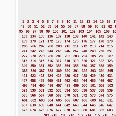
1
2
3
4
5
6
7
8
9
10
11
12
13
14
15
16
1
49
50
51
52
53
54
55
56
57
58
59
60
61
62
95
96
97
98
99
100
101
102
103
104
105
106
1
133
134
135
136
137
138
139
140
141
142
143
169
170
171
172
173
174
175
176
177
178
179
205
206
207
208
209
210
211
212
213
214
215
241
242
243
244
245
246
247
248
249
250
251
277
278
279
280
281
282
283
284
285
286
287
313
314
315
316
317
318
319
320
321
322
323
349
350
351
352
353
354
355
356
357
358
359
385
386
387
388
389
390
391
392
393
394
395
421
422
423
424
425
426
427
428
429
430
431
457
458
459
460
461
462
463
464
465
466
467
493
494
495
496
497
498
499
500
501
502
503
529
530
531
532
533
534
535
536
537
538
539
565
566
567
568
569
570
571
572
573
574
575
601
602
603
604
605
606
607
608
609
610
611
637
638
639
640
641
642
643
644
645
646
647
673
674
675
676
677
678
679
680
681
682
683
709
710
711
712
713
714
715
716
71