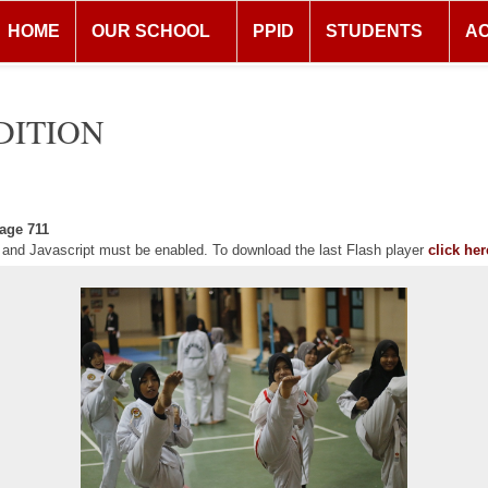
HOME
OUR SCHOOL
PPID
STUDENTS
A
DITION
age 711
r and Javascript must be enabled. To download the last Flash player
click her