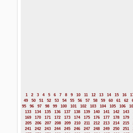
1
2
3
4
5
6
7
8
9
10
11
12
13
14
15
16
1
49
50
51
52
53
54
55
56
57
58
59
60
61
62
95
96
97
98
99
100
101
102
103
104
105
106
1
133
134
135
136
137
138
139
140
141
142
143
169
170
171
172
173
174
175
176
177
178
179
205
206
207
208
209
210
211
212
213
214
215
241
242
243
244
245
246
247
248
249
250
251