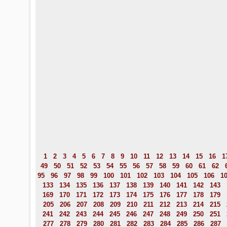
1
2
3
4
5
6
7
8
9
10
11
12
13
14
15
16
1
49
50
51
52
53
54
55
56
57
58
59
60
61
62
95
96
97
98
99
100
101
102
103
104
105
106
1
133
134
135
136
137
138
139
140
141
142
143
169
170
171
172
173
174
175
176
177
178
179
205
206
207
208
209
210
211
212
213
214
215
241
242
243
244
245
246
247
248
249
250
251
277
278
279
280
281
282
283
284
285
286
287