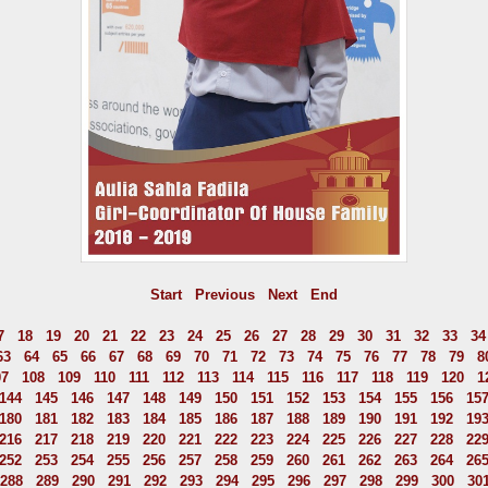
Start
Previous
Next
End
7
18
19
20
21
22
23
24
25
26
27
28
29
30
31
32
33
34
63
64
65
66
67
68
69
70
71
72
73
74
75
76
77
78
79
8
07
108
109
110
111
112
113
114
115
116
117
118
119
120
1
144
145
146
147
148
149
150
151
152
153
154
155
156
15
180
181
182
183
184
185
186
187
188
189
190
191
192
19
216
217
218
219
220
221
222
223
224
225
226
227
228
22
252
253
254
255
256
257
258
259
260
261
262
263
264
26
288
289
290
291
292
293
294
295
296
297
298
299
300
30