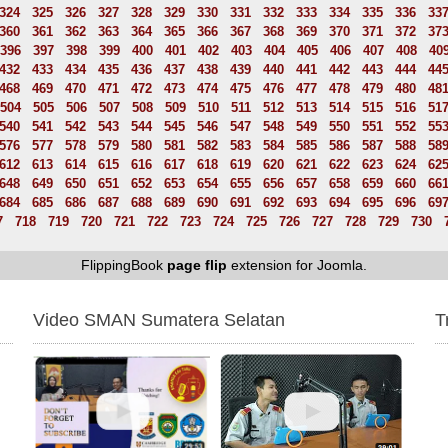
324
325
326
327
328
329
330
331
332
333
334
335
336
33
360
361
362
363
364
365
366
367
368
369
370
371
372
37
396
397
398
399
400
401
402
403
404
405
406
407
408
40
432
433
434
435
436
437
438
439
440
441
442
443
444
44
468
469
470
471
472
473
474
475
476
477
478
479
480
48
504
505
506
507
508
509
510
511
512
513
514
515
516
51
540
541
542
543
544
545
546
547
548
549
550
551
552
55
576
577
578
579
580
581
582
583
584
585
586
587
588
58
612
613
614
615
616
617
618
619
620
621
622
623
624
62
648
649
650
651
652
653
654
655
656
657
658
659
660
66
684
685
686
687
688
689
690
691
692
693
694
695
696
69
7
718
719
720
721
722
723
724
725
726
727
728
729
730
FlippingBook
page flip
extension for Joomla.
Video SMAN Sumatera Selatan
T