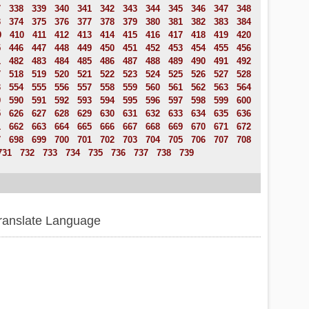
7
338
339
340
341
342
343
344
345
346
347
348
3
374
375
376
377
378
379
380
381
382
383
384
9
410
411
412
413
414
415
416
417
418
419
420
5
446
447
448
449
450
451
452
453
454
455
456
1
482
483
484
485
486
487
488
489
490
491
492
7
518
519
520
521
522
523
524
525
526
527
528
3
554
555
556
557
558
559
560
561
562
563
564
9
590
591
592
593
594
595
596
597
598
599
600
5
626
627
628
629
630
631
632
633
634
635
636
1
662
663
664
665
666
667
668
669
670
671
672
7
698
699
700
701
702
703
704
705
706
707
708
731
732
733
734
735
736
737
738
739
ranslate Language