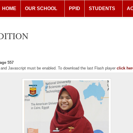
HOME
OUR SCHOOL
PPID
STUDENTS
A
DITION
age 557
r and Javascript must be enabled. To download the last Flash player
click her