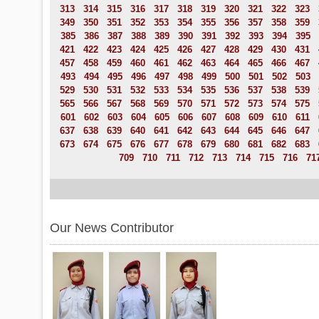
313
314
315
316
317
318
319
320
321
322
323
349
350
351
352
353
354
355
356
357
358
359
385
386
387
388
389
390
391
392
393
394
395
421
422
423
424
425
426
427
428
429
430
431
457
458
459
460
461
462
463
464
465
466
467
493
494
495
496
497
498
499
500
501
502
503
529
530
531
532
533
534
535
536
537
538
539
565
566
567
568
569
570
571
572
573
574
575
601
602
603
604
605
606
607
608
609
610
611
637
638
639
640
641
642
643
644
645
646
647
673
674
675
676
677
678
679
680
681
682
683
709
710
711
712
713
714
715
716
71
Our News Contributor