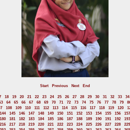
Start
Previous
Next
End
7
18
19
20
21
22
23
24
25
26
27
28
29
30
31
32
33
34
63
64
65
66
67
68
69
70
71
72
73
74
75
76
77
78
79
8
07
108
109
110
111
112
113
114
115
116
117
118
119
120
1
144
145
146
147
148
149
150
151
152
153
154
155
156
15
180
181
182
183
184
185
186
187
188
189
190
191
192
19
216
217
218
219
220
221
222
223
224
225
226
227
228
22
252
253
254
255
256
257
258
259
260
261
262
263
264
26