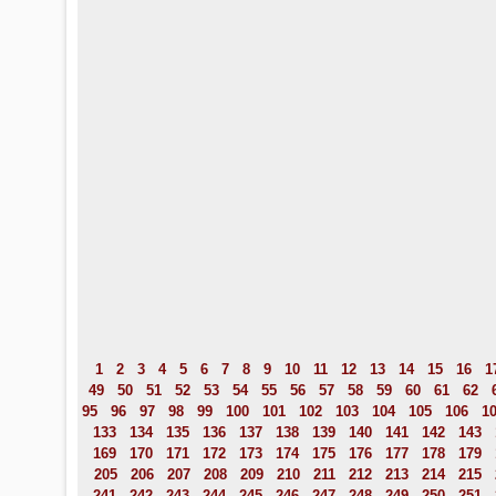
1
2
3
4
5
6
7
8
9
10
11
12
13
14
15
16
1
49
50
51
52
53
54
55
56
57
58
59
60
61
62
95
96
97
98
99
100
101
102
103
104
105
106
1
133
134
135
136
137
138
139
140
141
142
143
169
170
171
172
173
174
175
176
177
178
179
205
206
207
208
209
210
211
212
213
214
215
241
242
243
244
245
246
247
248
249
250
251