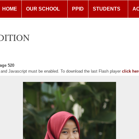
HOME
OUR SCHOOL
PPID
STUDENTS
A
DITION
age 520
r and Javascript must be enabled. To download the last Flash player
click her