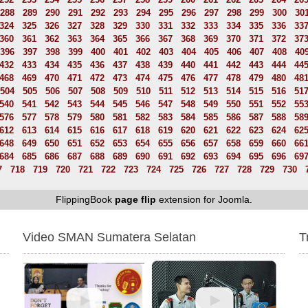
288
289
290
291
292
293
294
295
296
297
298
299
300
30
324
325
326
327
328
329
330
331
332
333
334
335
336
33
360
361
362
363
364
365
366
367
368
369
370
371
372
37
396
397
398
399
400
401
402
403
404
405
406
407
408
40
432
433
434
435
436
437
438
439
440
441
442
443
444
44
468
469
470
471
472
473
474
475
476
477
478
479
480
48
504
505
506
507
508
509
510
511
512
513
514
515
516
51
540
541
542
543
544
545
546
547
548
549
550
551
552
55
576
577
578
579
580
581
582
583
584
585
586
587
588
58
612
613
614
615
616
617
618
619
620
621
622
623
624
62
648
649
650
651
652
653
654
655
656
657
658
659
660
66
684
685
686
687
688
689
690
691
692
693
694
695
696
69
7
718
719
720
721
722
723
724
725
726
727
728
729
730
FlippingBook
page flip
extension for Joomla.
Video SMAN Sumatera Selatan
T