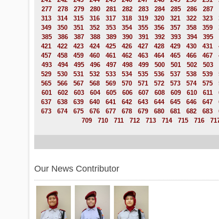
277
278
279
280
281
282
283
284
285
286
287
313
314
315
316
317
318
319
320
321
322
323
349
350
351
352
353
354
355
356
357
358
359
385
386
387
388
389
390
391
392
393
394
395
421
422
423
424
425
426
427
428
429
430
431
457
458
459
460
461
462
463
464
465
466
467
493
494
495
496
497
498
499
500
501
502
503
529
530
531
532
533
534
535
536
537
538
539
565
566
567
568
569
570
571
572
573
574
575
601
602
603
604
605
606
607
608
609
610
611
637
638
639
640
641
642
643
644
645
646
647
673
674
675
676
677
678
679
680
681
682
683
709
710
711
712
713
714
715
716
71
Our News Contributor