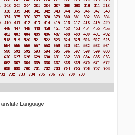
1
302
303
304
305
306
307
308
309
310
311
312
7
338
339
340
341
342
343
344
345
346
347
348
3
374
375
376
377
378
379
380
381
382
383
384
9
410
411
412
413
414
415
416
417
418
419
420
5
446
447
448
449
450
451
452
453
454
455
456
1
482
483
484
485
486
487
488
489
490
491
492
7
518
519
520
521
522
523
524
525
526
527
528
3
554
555
556
557
558
559
560
561
562
563
564
9
590
591
592
593
594
595
596
597
598
599
600
5
626
627
628
629
630
631
632
633
634
635
636
1
662
663
664
665
666
667
668
669
670
671
672
7
698
699
700
701
702
703
704
705
706
707
708
731
732
733
734
735
736
737
738
739
ranslate Language