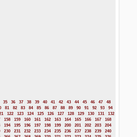
35
36
37
38
39
40
41
42
43
44
45
46
47
48
0
81
82
83
84
85
86
87
88
89
90
91
92
93
94
21
122
123
124
125
126
127
128
129
130
131
132
7
158
159
160
161
162
163
164
165
166
167
168
3
194
195
196
197
198
199
200
201
202
203
204
9
230
231
232
233
234
235
236
237
238
239
240
5
266
267
268
269
270
271
272
273
274
275
276